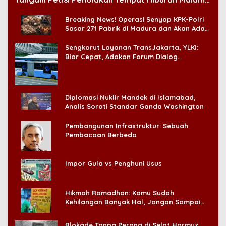
di CitraLand
Breaking News! Operasi Senyap KPK-Polri
Sasar 271 Pabrik di Madura dan Akan Ada
‘Badai Pemeriksaan’
Sengkarut Layanan TransJakarta, YLKI:
Biar Cepat, Adakan Forum Dialog
Konsumen!
Diplomasi Nuklir Mandek di Islamabad,
Analis Soroti Standar Ganda Washington
Pembangunan Infrastruktur: Sebuah
Pembacaan Berbeda
Impor Gula vs Penghuni Usus
Hikmah Ramadhan: Kamu Sudah
Kehilangan Banyak Hal, Jangan Sampai
Kehilangan Diri Sendiri!
Blokade Tanpa Perang di Selat Hormuz