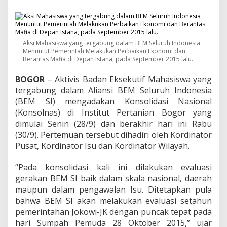
u
h
I
n
d
Aksi Mahasiswa yang tergabung dalam BEM Seluruh Indonesia
o
Menuntut Pemerintah Melakukan Perbaikan Ekonomi dan
n
Berantas Mafia di Depan Istana, pada September 2015 lalu.
e
s
BOGOR
– Aktivis Badan Eksekutif Mahasiswa yang
i
tergabung dalam Aliansi BEM Seluruh Indonesia
a
(BEM SI) mengadakan Konsolidasi Nasional
A
k
(Konsolnas) di Institut Pertanian Bogor yang
a
dimulai Senin (28/9) dan berakhir hari ini Rabu
n
(30/9). Pertemuan tersebut dihadiri oleh Kordinator
I
Pusat, Kordinator Isu dan Kordinator Wilayah.
n
g
a
“Pada konsolidasi kali ini dilakukan evaluasi
t
gerakan BEM SI baik dalam skala nasional, daerah
k
maupun dalam pengawalan Isu. Ditetapkan pula
a
bahwa BEM SI akan melakukan evaluasi setahun
n
P
pemerintahan Jokowi-JK dengan puncak tepat pada
e
hari Sumpah Pemuda 28 Oktober 2015,” ujar