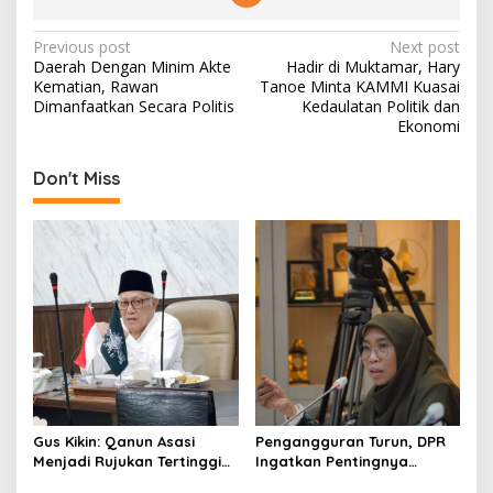
P
Previous post
Next post
Daerah Dengan Minim Akte
Hadir di Muktamar, Hary
o
Kematian, Rawan
Tanoe Minta KAMMI Kuasai
s
Dimanfaatkan Secara Politis
Kedaulatan Politik dan
Ekonomi
t
n
Don't Miss
a
v
i
g
a
t
i
o
Gus Kikin: Qanun Asasi
Pengangguran Turun, DPR
n
Menjadi Rujukan Tertinggi
Ingatkan Pentingnya
NU, Melampaui AD/ART
Menciptakan Pekerjaan