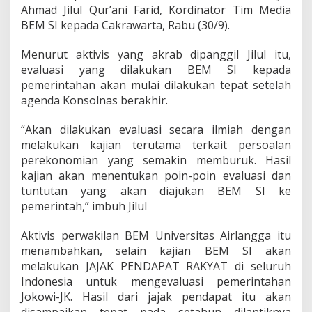
m
Ahmad Jilul Qur’ani Farid, Kordinator Tim Media
e
BEM SI kepada Cakrawarta, Rabu (30/9).
r
i
n
Menurut aktivis yang akrab dipanggil Jilul itu,
t
evaluasi yang dilakukan BEM SI kepada
a
pemerintahan akan mulai dilakukan tepat setelah
h
agenda Konsolnas berakhir.
S
e
c
“Akan dilakukan evaluasi secara ilmiah dengan
a
melakukan kajian terutama terkait persoalan
r
perekonomian yang semakin memburuk. Hasil
a
kajian akan menentukan poin-poin evaluasi dan
K
tuntutan yang akan diajukan BEM SI ke
e
r
pemerintah,” imbuh Jilul
a
s
Aktivis perwakilan BEM Universitas Airlangga itu
menambahkan, selain kajian BEM SI akan
melakukan JAJAK PENDAPAT RAKYAT di seluruh
Indonesia untuk mengevaluasi pemerintahan
Jokowi-JK. Hasil dari jajak pendapat itu akan