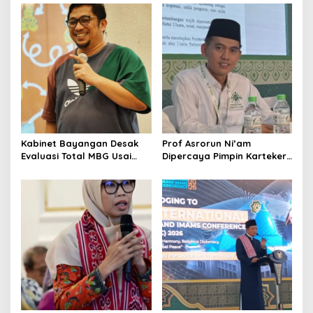
yang Layak
Kabinet Bayangan Desak
Prof Asrorun Ni’am
Evaluasi Total MBG Usai
Dipercaya Pimpin Karteker
Rentetan Keracunan
PWNU Jambi, Dinilai Simbol
Massal
Regenerasi Kepemimpinan
NU