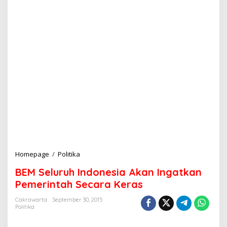
Homepage
/
Politika
B
E
BEM Seluruh Indonesia Akan Ingatkan
M
S
Pemerintah Secara Keras
e
l
Cakrawarta
September 30, 2015
Politika
u
r