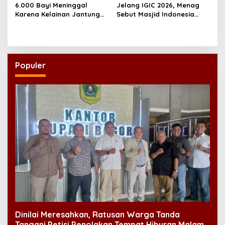
6.000 Bayi Meninggal
Jelang IGIC 2026, Menag
Karena Kelainan Jantung
Sebut Masjid Indonesia
Bawaan, DPR Desak
Dikagumi Dunia
Pemerataan Operasi
Jantung Anak
Populer
Dinilai Meresahkan, Ratusan Warga Tanda
Tangani Petisi Penolakan Tempat Hiburan Malam