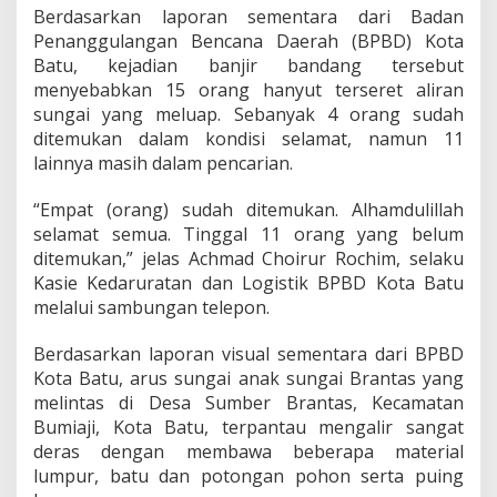
5
Berdasarkan laporan sementara dari Badan
O
Penanggulangan Bencana Daerah (BPBD) Kota
r
a
Batu, kejadian banjir bandang tersebut
n
menyebabkan 15 orang hanyut terseret aliran
g
sungai yang meluap. Sebanyak 4 orang sudah
H
ditemukan dalam kondisi selamat, namun 11
a
lainnya masih dalam pencarian.
n
y
u
“Empat (orang) sudah ditemukan. Alhamdulillah
t
selamat semua. Tinggal 11 orang yang belum
ditemukan,” jelas Achmad Choirur Rochim, selaku
Kasie Kedaruratan dan Logistik BPBD Kota Batu
melalui sambungan telepon.
Berdasarkan laporan visual sementara dari BPBD
Kota Batu, arus sungai anak sungai Brantas yang
melintas di Desa Sumber Brantas, Kecamatan
Bumiaji, Kota Batu, terpantau mengalir sangat
deras dengan membawa beberapa material
lumpur, batu dan potongan pohon serta puing