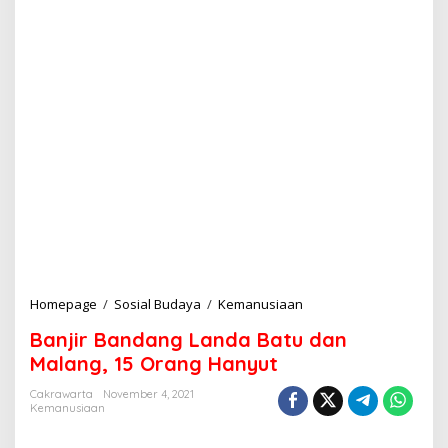
Homepage
/
Sosial Budaya
/
Kemanusiaan
B
a
Banjir Bandang Landa Batu dan
n
j
Malang, 15 Orang Hanyut
i
r
Cakrawarta
November 4, 2021
Kemanusiaan
B
a