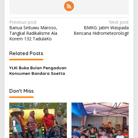
P
Previous post
Next post
Banua Sintuwu Maroso,
BMKG: Jatim Waspada
o
Tangkal Radikalisme Ala
Bencana Hidrometeorologi!
s
Korem 132 TadulaKo
t
Related Posts
n
a
YLKI Buka Bulan Pengaduan
v
Konsumen Bandara Soetta
i
g
Don't Miss
a
t
i
o
n