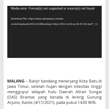
n
d
Video
Media error: Format(s) not supported or source(s) not found
a
Player
n
g
Download File: https://www.cakrawarta.com/wp-
L
content/uploads/2021/11/WhatsApp-Video-2021-11-04-at-18.25.18.mp4?_=1
a
n
d
a
B
a
t
u
d
a
n
M
a
MALANG
– Banjir bandang menerjang Kota Batu di
l
Jawa Timur, setelah hujan dengan intesitas tinggi
a
mengguyur wilayah hulu Daerah Aliran Sungai
n
g
(DAS) Brantas yang berada di lereng Gunung
,
Arjuno, Kamis (4/11/2021), pada pukul 14.00 WIB.
1