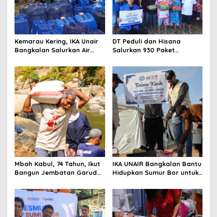
Kemarau Kering, IKA Unair
DT Peduli dan Hisana
Bangkalan Salurkan Air
Salurkan 930 Paket
Bersih ke Dua Desa
Makanan bagi Korban
Kebakaran Tallo
Mbah Kabul, 74 Tahun, Ikut
IKA UNAIR Bangkalan Bantu
Bangun Jembatan Garuda
Hidupkan Sumur Bor untuk
demi Anak Cucu
10.000 Pengungsi Gaza