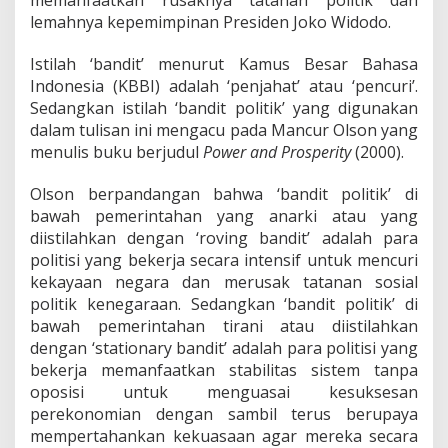
n
lemahnya kepemimpinan Presiden Joko Widodo.
S
i
s
Istilah ‘bandit’ menurut Kamus Besar Bahasa
t
Indonesia (KBBI) adalah ‘penjahat’ atau ‘pencuri’.
e
Sedangkan istilah ‘bandit politik’ yang digunakan
m
dalam tulisan ini mengacu pada Mancur Olson yang
K
e
menulis buku berjudul
Power and Prosperity
(2000).
n
e
Olson berpandangan bahwa ‘bandit politik’ di
g
bawah pemerintahan yang anarki atau yang
a
diistilahkan dengan ‘roving bandit’ adalah para
r
a
politisi yang bekerja secara intensif untuk mencuri
a
kekayaan negara dan merusak tatanan sosial
n
politik kenegaraan. Sedangkan ‘bandit politik’ di
bawah pemerintahan tirani atau diistilahkan
dengan ‘stationary bandit’ adalah para politisi yang
bekerja memanfaatkan stabilitas sistem tanpa
oposisi untuk menguasai kesuksesan
perekonomian dengan sambil terus berupaya
mempertahankan kekuasaan agar mereka secara