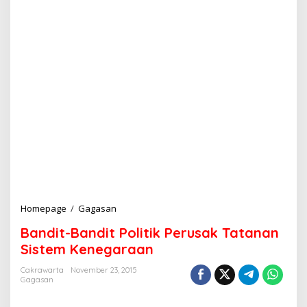
Homepage
/
Gagasan
B
a
Bandit-Bandit Politik Perusak Tatanan
n
d
Sistem Kenegaraan
i
t
Cakrawarta
November 23, 2015
Gagasan
-
B