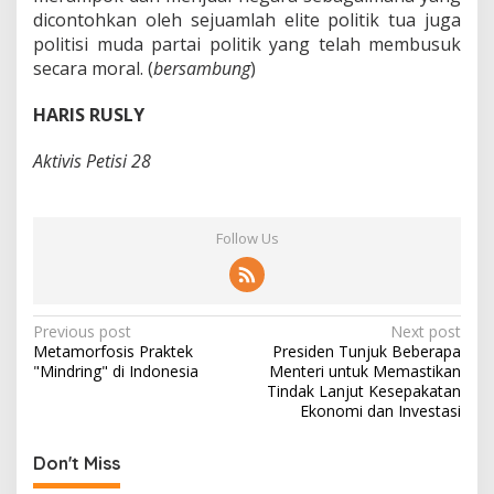
dicontohkan oleh sejuamlah elite politik tua juga
politisi muda partai politik yang telah membusuk
secara moral. (
bersambung
)
HARIS RUSLY
Aktivis Petisi 28
Follow Us
P
Previous post
Next post
Metamorfosis Praktek
Presiden Tunjuk Beberapa
o
"Mindring" di Indonesia
Menteri untuk Memastikan
s
Tindak Lanjut Kesepakatan
Ekonomi dan Investasi
t
n
Don't Miss
a