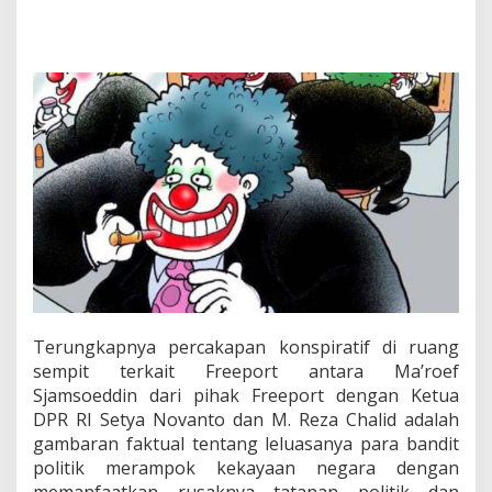
a
n
d
i
t
P
o
l
i
t
i
k
P
e
r
u
s
a
Terungkapnya percakapan konspiratif di ruang
k
sempit terkait Freeport antara Ma’roef
T
Sjamsoeddin dari pihak Freeport dengan Ketua
a
t
DPR RI Setya Novanto dan M. Reza Chalid adalah
a
gambaran faktual tentang leluasanya para bandit
n
politik merampok kekayaan negara dengan
a
memanfaatkan rusaknya tatanan politik dan