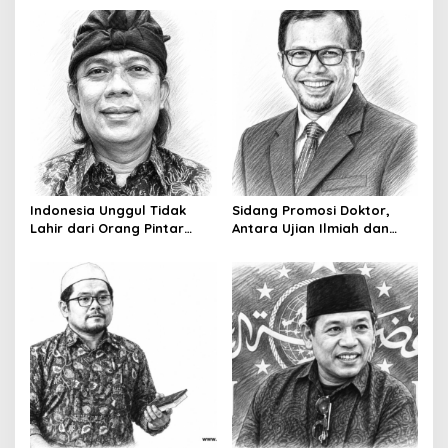
v
i
g
a
t
i
o
Indonesia Unggul Tidak
Sidang Promosi Doktor,
n
Lahir dari Orang Pintar
Antara Ujian Ilmiah dan
Saja
Pesta Prestise