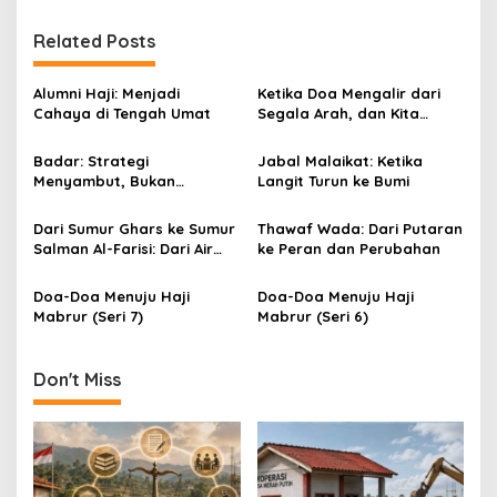
t
n
Related Posts
a
v
Alumni Haji: Menjadi
Ketika Doa Mengalir dari
Cahaya di Tengah Umat
Segala Arah, dan Kita
i
Pulang dengan Selamat
g
Badar: Strategi
Jabal Malaikat: Ketika
Menyambut, Bukan
Langit Turun ke Bumi
a
Menunggu
t
Dari Sumur Ghars ke Sumur
Thawaf Wada: Dari Putaran
i
Salman Al-Farisi: Dari Air
ke Peran dan Perubahan
yang Membasuh hingga Air
o
yang Mengalirkan
Doa-Doa Menuju Haji
Doa-Doa Menuju Haji
n
Mabrur (Seri 7)
Mabrur (Seri 6)
Don't Miss