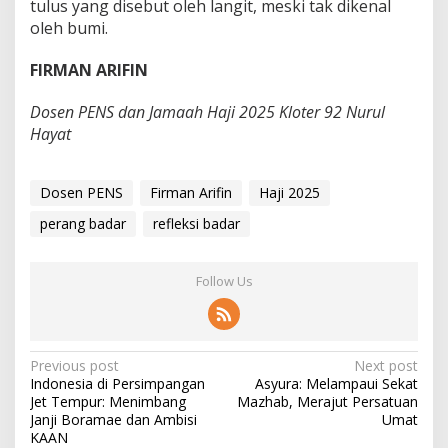
tulus yang disebut oleh langit, meski tak dikenal
oleh bumi.
FIRMAN ARIFIN
Dosen PENS dan Jamaah Haji 2025 Kloter 92 Nurul
Hayat
Dosen PENS
Firman Arifin
Haji 2025
perang badar
refleksi badar
Follow Us
P
Previous post
Next post
Indonesia di Persimpangan
Asyura: Melampaui Sekat
o
Jet Tempur: Menimbang
Mazhab, Merajut Persatuan
s
Janji Boramae dan Ambisi
Umat
KAAN