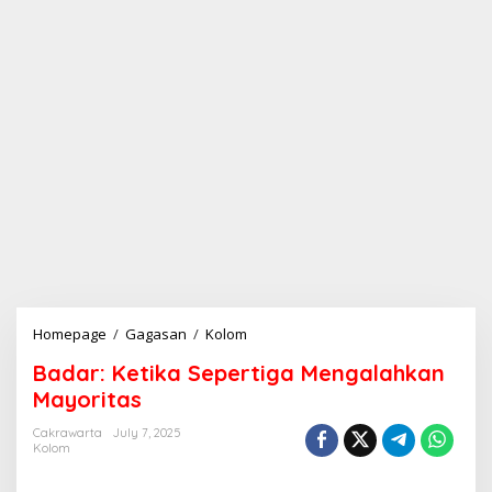
Homepage
/
Gagasan
/
Kolom
B
a
Badar: Ketika Sepertiga Mengalahkan
d
a
Mayoritas
r
:
Cakrawarta
July 7, 2025
Kolom
K
e