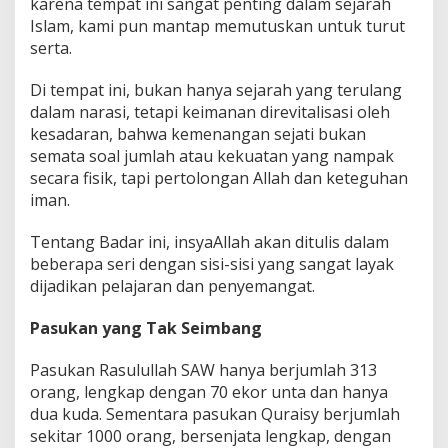
karena tempat ini sangat penting dalam sejarah
a
y
Islam, kami pun mantap memutuskan untuk turut
o
serta.
r
i
Di tempat ini, bukan hanya sejarah yang terulang
t
dalam narasi, tetapi keimanan direvitalisasi oleh
a
s
kesadaran, bahwa kemenangan sejati bukan
semata soal jumlah atau kekuatan yang nampak
secara fisik, tapi pertolongan Allah dan keteguhan
iman.
Tentang Badar ini, insyaAllah akan ditulis dalam
beberapa seri dengan sisi-sisi yang sangat layak
dijadikan pelajaran dan penyemangat.
Pasukan yang Tak Seimbang
Pasukan Rasulullah SAW hanya berjumlah 313
orang, lengkap dengan 70 ekor unta dan hanya
dua kuda. Sementara pasukan Quraisy berjumlah
sekitar 1000 orang, bersenjata lengkap, dengan