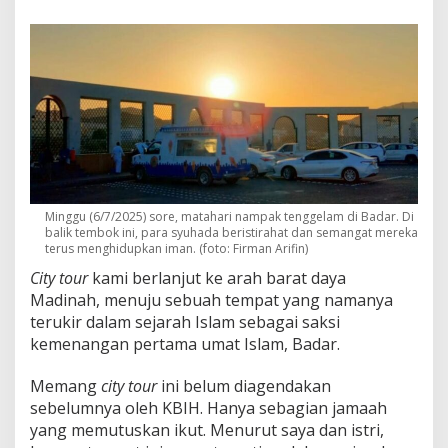
t
i
k
a
S
e
p
e
r
t
i
g
a
Minggu (6/7/2025) sore, matahari nampak tenggelam di Badar. Di
balik tembok ini, para syuhada beristirahat dan semangat mereka
M
terus menghidupkan iman. (foto: Firman Arifin)
e
n
City tour
kami berlanjut ke arah barat daya
g
Madinah, menuju sebuah tempat yang namanya
a
terukir dalam sejarah Islam sebagai saksi
l
kemenangan pertama umat Islam, Badar.
a
h
k
Memang
city tour
ini belum diagendakan
a
sebelumnya oleh KBIH. Hanya sebagian jamaah
n
yang memutuskan ikut. Menurut saya dan istri,
M