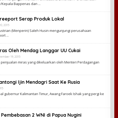
C
/Kepala Bappenas dan
A
K
R
A
Freeport Serap Produk Lokal
W
A
0, 2015
B
R
Y
ustrian (Menperin) Saleh Husin mengunjungi perusahaan
T
C
A
port
A
K
R
A
Miras Oleh Mendag Langgar UU Cukai
W
A
tember 19, 2015
B
R
Y
it penjualan miras yang dikeluarkan oleh Menteri Perdagangan
T
C
A
A
K
R
A
ntongi Ijin Mendagri Saat Ke Rusia
W
A
015
B
R
Y
oal gubernur Kalimantan Timur, Awang Faroek Ishak yang pergi ke
T
C
A
A
K
R
A
i Pembebasan 2 WNI di Papua Nugini
W
A