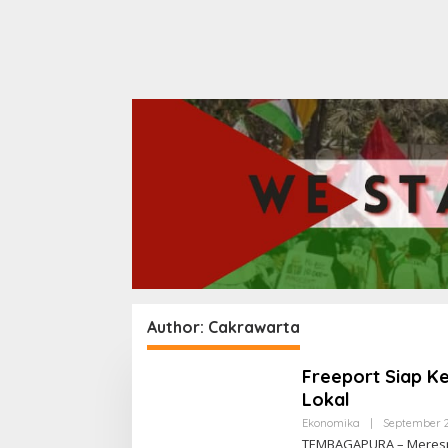
Author:
Cakrawarta
Freeport Siap K
Lokal
Ekonomika
|
September 2
TEMBAGAPURA – Merespo