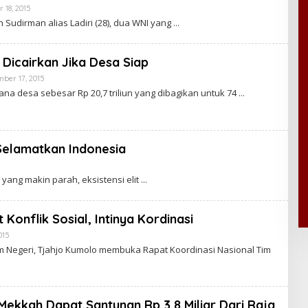
 18, 2015
B
R
Y
T
n Sudirman alias Ladiri (28), dua WNI yang
C
A
A
K
R
Dicairkan Jika Desa Siap
A
W
ber 17, 2015
B
A
Y
na desa sebesar Rp 20,7 triliun yang dibagikan untuk 74
R
C
T
A
A
K
R
A
 Selamatkan Indonesia
W
A
R
T
yang makin parah, eksistensi elit
A
 Konflik Sosial, Intinya Kordinasi
015
B
Y
m Negeri, Tjahjo Kumolo membuka Rapat Koordinasi Nasional Tim
C
A
K
R
A
ekkah Dapat Santunan Rp 3,8 Miliar Dari Raja
W