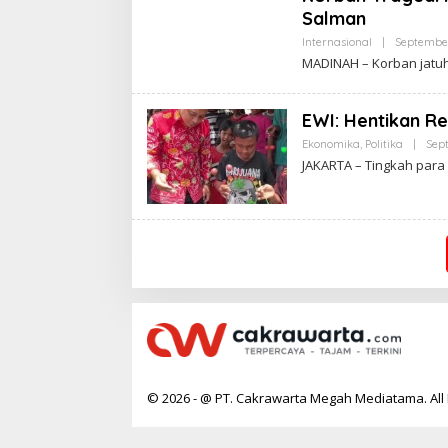
Salman
Internasional
|
September
MADINAH – Korban jatuh
EWI: Hentikan Ret
Ekonomika
,
Politika
|
Sep
JAKARTA – Tingkah para 
© 2026 - @ PT. Cakrawarta Megah Mediatama. All 