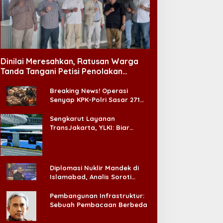
Dinilai Meresahkan, Ratusan Warga
Tanda Tangani Petisi Penolakan
Tempat Hiburan Malam di CitraLand
Breaking News! Operasi
Senyap KPK-Polri Sasar 271
Pabrik di Madura dan Akan
Ada ‘Badai Pemeriksaan’
Sengkarut Layanan
TransJakarta, YLKI: Biar
Cepat, Adakan Forum Dialog
Konsumen!
Diplomasi Nuklir Mandek di
Islamabad, Analis Soroti
Standar Ganda Washington
Pembangunan Infrastruktur:
Sebuah Pembacaan Berbeda