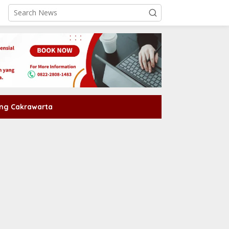
ng Cakrawarta