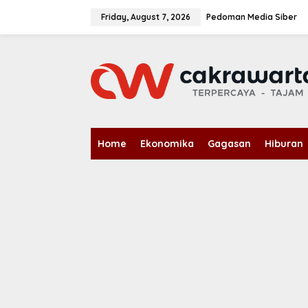
S
k
Friday, August 7, 2026
Pedoman Media Siber
i
p
t
o
c
o
n
t
e
n
Home
Ekonomika
Gagasan
Hiburan
t