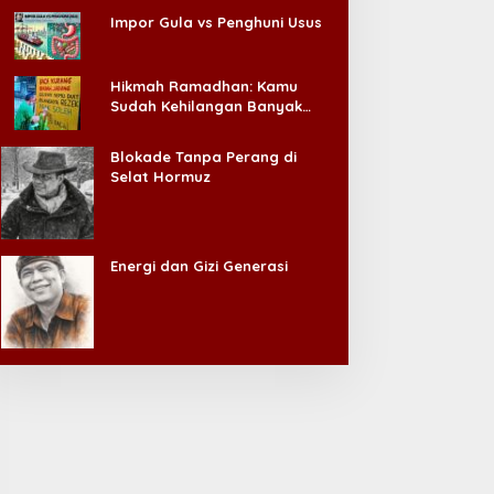
Impor Gula vs Penghuni Usus
Hikmah Ramadhan: Kamu
Sudah Kehilangan Banyak
Hal, Jangan Sampai
Kehilangan Diri Sendiri!
Blokade Tanpa Perang di
Selat Hormuz
Energi dan Gizi Generasi