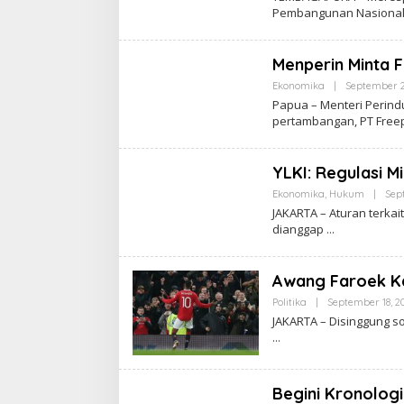
Pembangunan Nasional
Menperin Minta 
Ekonomika
|
September 2
Papua – Menteri Perind
pertambangan, PT Free
YLKI: Regulasi 
Ekonomika
,
Hukum
|
Sep
JAKARTA – Aturan terka
dianggap
Awang Faroek Ka
Politika
|
September 18, 2
JAKARTA – Disinggung s
Begini Kronolog