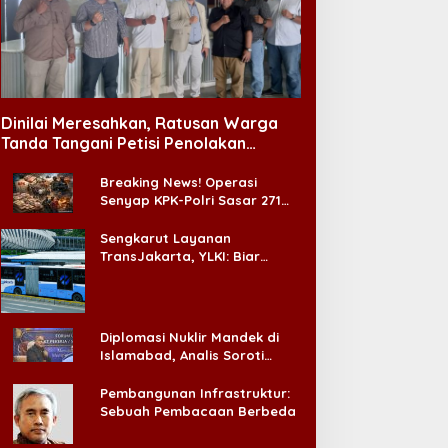
Dinilai Meresahkan, Ratusan Warga
Tanda Tangani Petisi Penolakan
Tempat Hiburan Malam di CitraLand
Breaking News! Operasi
Senyap KPK-Polri Sasar 271
Pabrik di Madura dan Akan
Ada ‘Badai Pemeriksaan’
Sengkarut Layanan
TransJakarta, YLKI: Biar
Cepat, Adakan Forum Dialog
Konsumen!
Diplomasi Nuklir Mandek di
Islamabad, Analis Soroti
Standar Ganda Washington
Pembangunan Infrastruktur:
Sebuah Pembacaan Berbeda