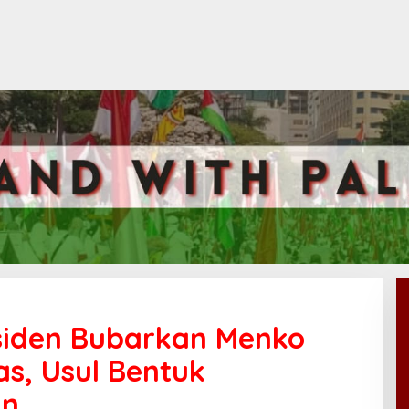
siden Bubarkan Menko
s, Usul Bentuk
an