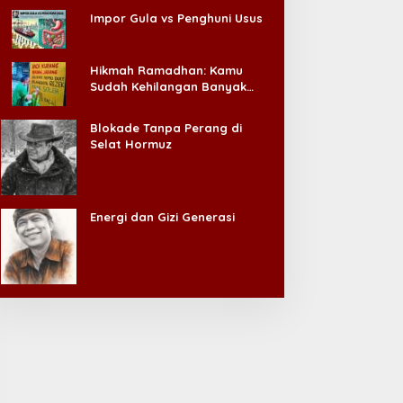
Impor Gula vs Penghuni Usus
Hikmah Ramadhan: Kamu
Sudah Kehilangan Banyak
Hal, Jangan Sampai
Kehilangan Diri Sendiri!
Blokade Tanpa Perang di
Selat Hormuz
Energi dan Gizi Generasi