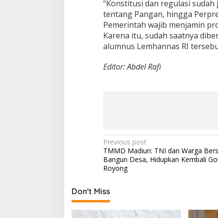
“Konstitusi dan regulasi sudah
tentang Pangan, hingga Perpr
Pemerintah wajib menjamin prod
Karena itu, sudah saatnya dib
alumnus Lemhannas RI tersebut
Editor: Abdel Rafi
P
Previous post
TMMD Madiun: TNI dan Warga Bers
o
Bangun Desa, Hidupkan Kembali Go
s
Royong
t
Don't Miss
n
a