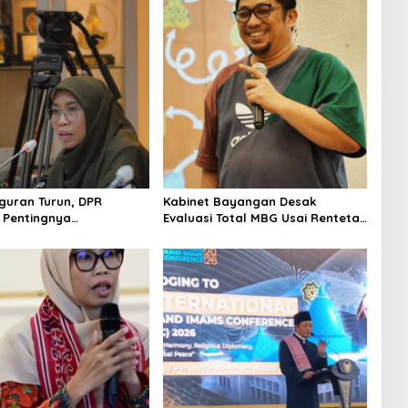
uran Turun, DPR
Kabinet Bayangan Desak
 Pentingnya
Evaluasi Total MBG Usai Rentetan
kan Pekerjaan yang
Keracunan Massal