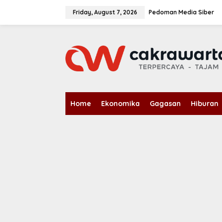
S
k
Friday, August 7, 2026
Pedoman Media Siber
i
p
t
o
c
o
n
t
e
n
Home
Ekonomika
Gagasan
Hiburan
t