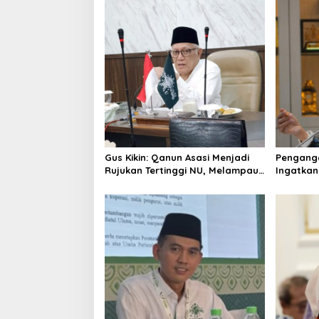
v
i
g
a
t
i
o
n
Gus Kikin: Qanun Asasi Menjadi
Pengangg
Rujukan Tertinggi NU, Melampaui
Ingatkan
AD/ART
Mencipta
Layak