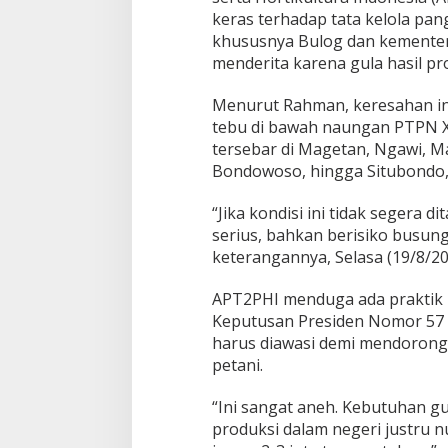
t
keras terhadap tata kelola pan
u
khususnya Bulog dan kementeri
k
menderita karena gula hasil pro
K
e
m
Menurut Rahman, keresahan ini 
e
tebu di bawah naungan PTPN XI 
n
tersebar di Magetan, Ngawi, M
t
Bondowoso, hingga Situbondo
e
r
i
“Jika kondisi ini tidak segera
a
serius, bahkan berisiko busung
n
keterangannya, Selasa (19/8/20
P
a
APT2PHI menduga ada praktik i
n
g
Keputusan Presiden Nomor 57 
a
harus diawasi demi mendoron
n
petani.
“Ini sangat aneh. Kebutuhan gu
produksi dalam negeri justru 