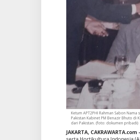
o
P
a
n
g
a
n
d
a
n
B
a
p
a
n
a
s
,
U
s
Ketum APT2PHI Rahman Sabon Nama sel
u
Pakistan Kabinet PM Benazir Bhuto di
l
dari Pakistan. (foto: dokumen pribadi)
B
JAKARTA, CAKRAWARTA.com 
e
n
serta Hortikultura Indonesia 