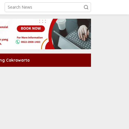
ng Cakrawarta