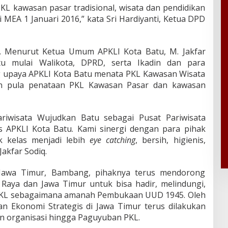
PKL kawasan pasar tradisional, wisata dan pendidikan
 MEA 1 Januari 2016,” kata Sri Hardiyanti, Ketua DPD
. Menurut Ketua Umum APKLI Kota Batu, M. Jakfar
tu mulai Walikota, DPRD, serta Ikadin dan para
upaya APKLI Kota Batu menata PKL Kawasan Wisata
ian pula penataan PKL Kawasan Pasar dan kawasan
ariwisata Wujudkan Batu sebagai Pusat Pariwisata
as APKLI Kota Batu. Kami sinergi dengan para pihak
k kelas menjadi lebih
eye catching
, bersih, higienis,
 Jakfar Sodiq.
Jawa Timur, Bambang, pihaknya terus mendorong
Raya dan Jawa Timur untuk bisa hadir, melindungi,
KL sebagaimana amanah Pembukaan UUD 1945. Oleh
an Ekonomi Strategis di Jawa Timur terus dilakukan
n organisasi hingga Paguyuban PKL.