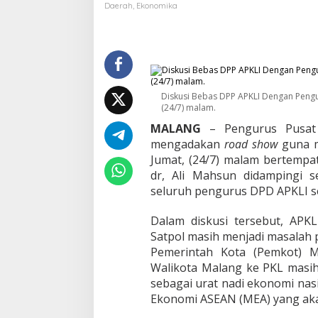
l
Daerah
,
Ekonomika
a
n
g
R
a
y
a
Diskusi Bebas DPP APKLI Dengan Pengu
W
(24/7) malam.
u
MALANG
– Pengurus Pusat A
j
mengadakan
road show
guna m
u
d
Jumat, (24/7) malam bertemp
k
dr, Ali Mahsun didampingi 
a
seluruh pengurus DPD APKLI s
n
P
Dalam diskusi tersebut, APKL
K
L
Satpol masih menjadi masalah 
I
Pemerintah Kota (Pemkot) M
k
Walikota Malang ke PKL masih
o
sebagai urat nadi ekonomi nas
n
Ekonomi ASEAN (MEA) yang aka
P
a