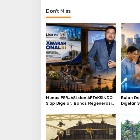
n
Don't Miss
Munas PERJASI dan APTAKSINDO
Bulan Da
Siap Digelar, Bahas Regenerasi
Digelar 
hingga Revisi AD/ART
Perkuat 
Berkelan