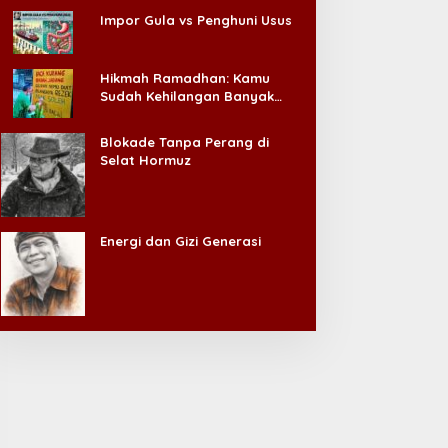
Impor Gula vs Penghuni Usus
Hikmah Ramadhan: Kamu
Sudah Kehilangan Banyak
Hal, Jangan Sampai
Kehilangan Diri Sendiri!
Blokade Tanpa Perang di
Selat Hormuz
Energi dan Gizi Generasi