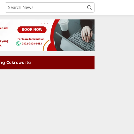
ng Cakrawarta