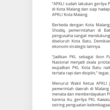
r
“APKLI sudah lakukan gerilya 
i
di Kota Malang dan siap hadapi
w
APKLI Kota Malang.
i
s
a
Berbeda dengan Kota Malang
t
Shodiq, pemerintahan di Ba
a
pengusaha sangat mendukung 
N
diseluruh Kota Batu. Demik
a
ekonomi strategis lainnya.
s
i
o
“Jadikan PKL sebagai Ikon P
n
Nasional menjadi skala priot
a
wujudkan PKL Kota Batu nai
l
tertata rapi dan disiplin,” tegas
H
a
d
Menurut Wakil Ketua APKLI 
a
pemerintah daerah di Malang 
p
menata dan memberdayakan P
i
karena itu, gerilya PKL Kawas
K
o
seiring penguatan kelembagaa
n