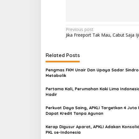
P
Previous post
Jika Freeport Tak Mau, Cabut Saja Ij
o
s
t
Related Posts
n
Pengmas FKM Unair Dan Upaya Sadar Sindr
a
Metabolik
v
Pertama Kali, Perumahan Kaki Lima Indonesi
i
Hadir
g
a
Perkuat Daya Saing, APKLI Targetkan 4 Juta 
Dapat Kredit Tanpa Agunan
t
i
Kerap Digusur Aparat, APKLI Adakan Konsolid
PKL se-Indonesia
o