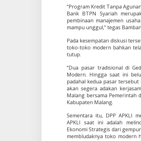
g
“Program Kredit Tanpa Agunan
s
Bank BTPN Syariah merupak
i
pembinaan manajemen usaha 
K
a
mampu unggul,” tegas Bamban
p
i
Pada kesempatan diskusi ters
t
toko-toko modern bahkan tela
a
tutup.
l
i
s
“Dua pasar tradisional di Ge
Modern. Hingga saat ini be
padahal kedua pasar tersebut
akan segera adakan kerjasama
Malang bersama Pemerintah da
Kabupaten Malang.
Sementara itu, DPP APKLI me
APKLI saat ini adalah mel
Ekonomi Strategis dari gempura
membludaknya toko modern h