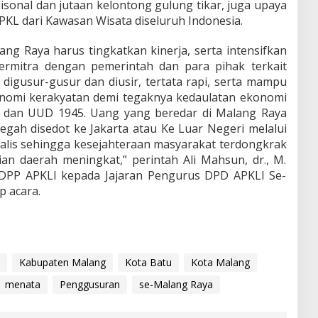
isonal dan jutaan kelontong gulung tikar, juga upaya
a PKL dari Kawasan Wisata diseluruh Indonesia.
ang Raya harus tingkatkan kinerja, serta intensifkan
rmitra dengan pemerintah dan para pihak terkait
 digusur-gusur dan diusir, tertata rapi, serta mampu
omi kerakyatan demi tegaknya kedaulatan ekonomi
a dan UUD 1945. Uang yang beredar di Malang Raya
gah disedot ke Jakarta atau Ke Luar Negeri melalui
alis sehingga kesejahteraan masyarakat terdongkrak
 daerah meningkat,” perintah Ali Mahsun, dr., M.
PP APKLI kepada Jajaran Pengurus DPD APKLI Se-
 acara.
Kabupaten Malang
Kota Batu
Kota Malang
menata
Penggusuran
se-Malang Raya