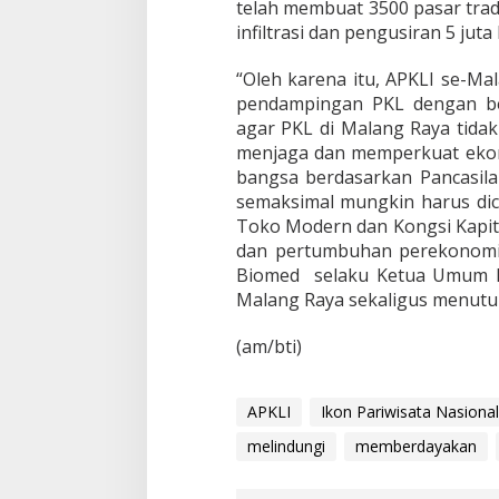
telah membuat 3500 pasar trad
infiltrasi dan pengusiran 5 jut
“Oleh karena itu, APKLI se-Mal
pendampingan PKL dengan be
agar PKL di Malang Raya tidak
menjaga dan memperkuat ekon
bangsa berdasarkan Pancasil
semaksimal mungkin harus dice
Toko Modern dan Kongsi Kapit
dan pertumbuhan perekonomian
Biomed selaku Ketua Umum D
Malang Raya sekaligus menutup
(am/bti)
APKLI
Ikon Pariwisata Nasional
melindungi
memberdayakan