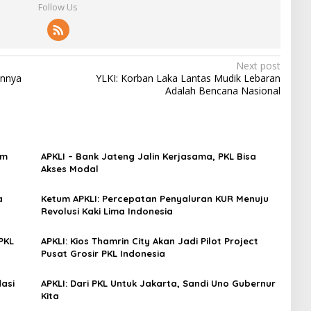
Follow Us
Next post
innya
YLKI: Korban Laka Lantas Mudik Lebaran
Adalah Bencana Nasional
om
APKLI – Bank Jateng Jalin Kerjasama, PKL Bisa
Akses Modal
a
Ketum APKLI: Percepatan Penyaluran KUR Menuju
Revolusi Kaki Lima Indonesia
PKL
APKLI: Kios Thamrin City Akan Jadi Pilot Project
Pusat Grosir PKL Indonesia
asi
APKLI: Dari PKL Untuk Jakarta, Sandi Uno Gubernur
Kita