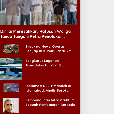
Dinilai Meresahkan, Ratusan Warga
Tanda Tangani Petisi Penolakan
Tempat Hiburan Malam di CitraLand
Breaking News! Operasi
Senyap KPK-Polri Sasar 271
Pabrik di Madura dan Akan
Ada ‘Badai Pemeriksaan’
Sengkarut Layanan
TransJakarta, YLKI: Biar
Cepat, Adakan Forum Dialog
Konsumen!
Diplomasi Nuklir Mandek di
Islamabad, Analis Soroti
Standar Ganda Washington
Pembangunan Infrastruktur:
Sebuah Pembacaan Berbeda