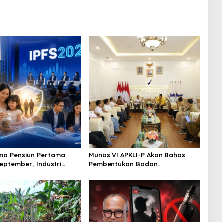
na Pensiun Pertama
Munas VI APKLI-P Akan Bahas
September, Industri
Pembentukan Badan
Ekosistem Pensiun
Perekonomian UMKM RI, Dinilai
jutan
Penting Hadapi Bonus Demografi