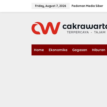
S
k
Friday, August 7, 2026
Pedoman Media Siber
i
p
t
o
c
o
n
t
e
n
Home
Ekonomika
Gagasan
Hiburan
t