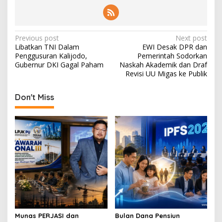
P
Previous post
Next post
Libatkan TNI Dalam
EWI Desak DPR dan
o
Penggusuran Kalijodo,
Pemerintah Sodorkan
s
Gubernur DKI Gagal Paham
Naskah Akademik dan Draf
Revisi UU Migas ke Publik
t
n
Don't Miss
a
v
i
g
a
t
i
o
Munas PERJASI dan
Bulan Dana Pensiun
n