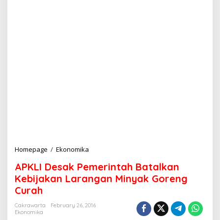
Homepage
/
Ekonomika
A
P
APKLI Desak Pemerintah Batalkan
K
L
Kebijakan Larangan Minyak Goreng
I
Curah
D
e
Cakrawarta
February 26, 2016
s
Ekonomika