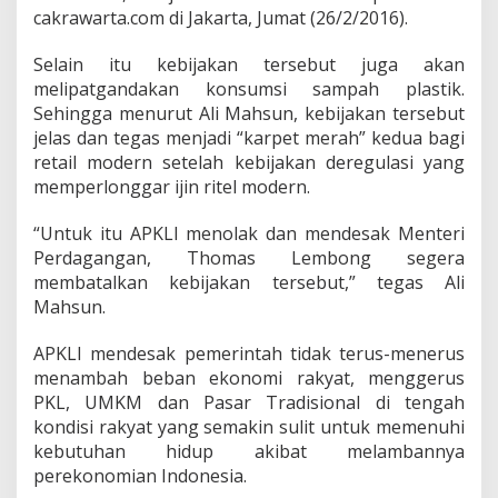
a
cakrawarta.com di Jakarta, Jumat (26/2/2016).
k
a
Selain itu kebijakan tersebut juga akan
n
L
melipatgandakan konsumsi sampah plastik.
a
Sehingga menurut Ali Mahsun, kebijakan tersebut
r
jelas dan tegas menjadi “karpet merah” kedua bagi
a
retail modern setelah kebijakan deregulasi yang
n
g
memperlonggar ijin ritel modern.
a
n
“Untuk itu APKLI menolak dan mendesak Menteri
M
Perdagangan, Thomas Lembong segera
i
membatalkan kebijakan tersebut,” tegas Ali
n
y
Mahsun.
a
k
APKLI mendesak pemerintah tidak terus-menerus
G
menambah beban ekonomi rakyat, menggerus
o
PKL, UMKM dan Pasar Tradisional di tengah
r
e
kondisi rakyat yang semakin sulit untuk memenuhi
n
kebutuhan hidup akibat melambannya
g
perekonomian Indonesia.
C