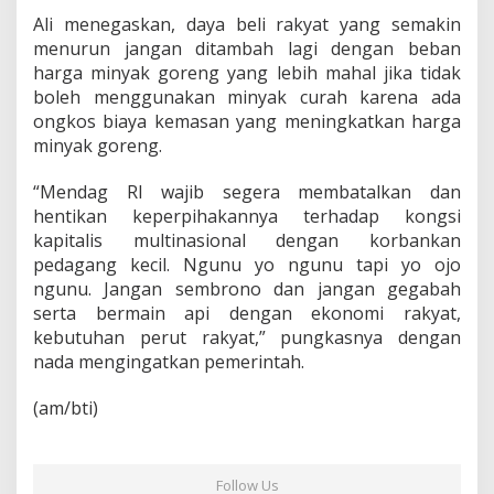
u
Ali menegaskan, daya beli rakyat yang semakin
r
a
menurun jangan ditambah lagi dengan beban
h
harga minyak goreng yang lebih mahal jika tidak
boleh menggunakan minyak curah karena ada
ongkos biaya kemasan yang meningkatkan harga
minyak goreng.
“Mendag RI wajib segera membatalkan dan
hentikan keperpihakannya terhadap kongsi
kapitalis multinasional dengan korbankan
pedagang kecil. Ngunu yo ngunu tapi yo ojo
ngunu. Jangan sembrono dan jangan gegabah
serta bermain api dengan ekonomi rakyat,
kebutuhan perut rakyat,” pungkasnya dengan
nada mengingatkan pemerintah.
(am/bti)
Follow Us