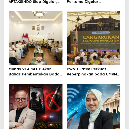
APTAKSINDO Siap Digelar,
Pertama Digelar
Bahas Regenerasi hingga
September, Industri
Revisi AD/ART
Perkuat Ekosistem Pensiun
Berkelanjutan
Munas VI APKLI-P Akan
PWNU Jatim Perkuat
Bahas Pembentukan Badan
Keberpihakan pada UMKM
Perekonomian UMKM RI,
Lewat Ekonomi Pancasila
Dinilai Penting Hadapi
Bonus Demografi