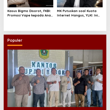
Kasus Bigmo Disorot, FKBI:
MK Putuskan soal Kuota
Promosi Vape kepada Anak
Internet Hangus, YLKI: Ini
Berpotensi Masuk Ranah
Kemenangan Konsumen
Pidana
Populer