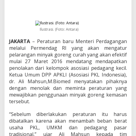
a
k
P
e
m
e
Ilustrasi. (Foto: Antara)
r
i
JAKARTA
– Peraturan baru Menteri Perdagangan
n
melalui Permendag RI yang akan mengatur
t
pelarangan minyak goreng curah yang akan efektif
a
h
mulai 27 Maret 2016 mendatang mendapatkan
B
penolakan dari kelompok asosiasi pedagang kecil.
a
Ketua Umum DPP APKLI (Asosiasi PKL Indonesia),
t
dr. Ali Mahsun,M.Biomed menyatakan pihaknya
a
dengan menolak dan meminta peraturan yang
l
k
mewajibkan penggunaan minyak goreng kemasan
a
tersebut.
n
K
“Sebelum diberlakukan peraturan itu harus
e
dibatalkan karena akan menambah beban berat
b
i
usaha PKL, UMKM dan pedagang pasar
j
tradisional,” ujar Ali Mahsun kepada tim