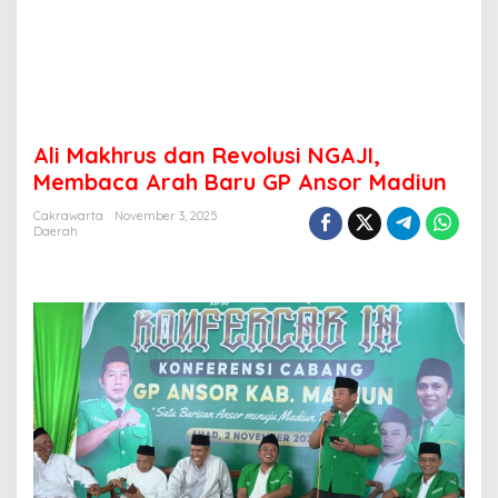
d
a
n
R
e
v
o
Ali Makhrus dan Revolusi NGAJI,
l
Membaca Arah Baru GP Ansor Madiun
u
s
Cakrawarta
November 3, 2025
i
Daerah
N
G
A
J
I
,
M
e
m
b
a
c
a