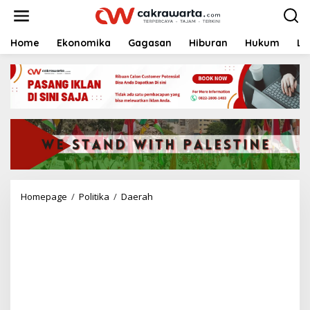
S
k
i
p
Home
Ekonomika
Gagasan
Hiburan
Hukum
Li
t
o
c
o
n
t
e
n
t
Homepage
/
Politika
/
Daerah
A
l
i
M
a
k
h
r
u
s