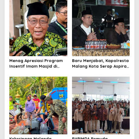
v
i
g
a
t
i
o
Menag Apresiasi Program
Baru Menjabat, Kapolresta
n
Insentif Imam Masjid di
Malang Kota Serap Aspirasi
Jatim, DMI Dorong Jadi
Warga Lewat Dialog
Model Nasional
Kamtibmas
Kekeringan Melanda,
RAPIMDA Pemuda