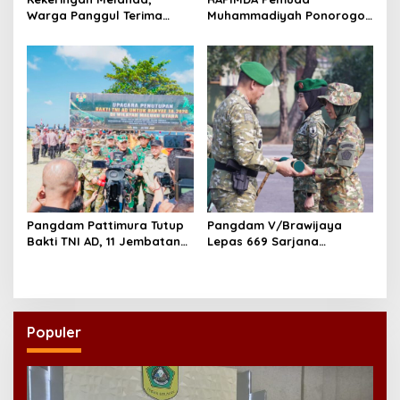
Warga Panggul Terima
Muhammadiyah Ponorogo
8.000 Liter Air
Teguhkan Politik
Kebangsaan Berbasis
Integritas
Pangdam Pattimura Tutup
Pangdam V/Brawijaya
Bakti TNI AD, 11 Jembatan
Lepas 669 Sarjana
dan 58 Rumah Tuntas
Penggerak, Perkuat Desa
Dibangun
hingga Kampung Nelayan
Populer