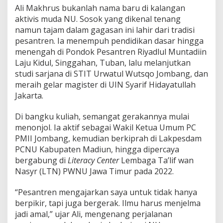
Ali Makhrus bukanlah nama baru di kalangan
aktivis muda NU. Sosok yang dikenal tenang
namun tajam dalam gagasan ini lahir dari tradisi
pesantren. Ia menempuh pendidikan dasar hingga
menengah di Pondok Pesantren Riyadlul Muntadiin
Laju Kidul, Singgahan, Tuban, lalu melanjutkan
studi sarjana di STIT Urwatul Wutsqo Jombang, dan
meraih gelar magister di UIN Syarif Hidayatullah
Jakarta.
Di bangku kuliah, semangat gerakannya mulai
menonjol. Ia aktif sebagai Wakil Ketua Umum PC
PMII Jombang, kemudian berkiprah di Lakpesdam
PCNU Kabupaten Madiun, hingga dipercaya
bergabung di
Literacy Center
Lembaga Ta’lif wan
Nasyr (LTN) PWNU Jawa Timur pada 2022.
“Pesantren mengajarkan saya untuk tidak hanya
berpikir, tapi juga bergerak. Ilmu harus menjelma
jadi amal,” ujar Ali, mengenang perjalanan