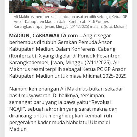
A
r
a
h
Ali Makhrus memberikan sambutan usai terpilih sebagai Ketua GP
Ansor Kabupaten Madiun dalm Konfercab IX di Ponpes
B
Karangkadempel, Jiwan, Minggu (2/11/2025) malam. (foto: Mukani)
a
r
MADIUN, CAKRAWARTA.com –
Angin segar
u
berhembus di tubuh Gerakan Pemuda Ansor
G
Kabupaten Madiun. Dalam Konferensi Cabang
P
A
(Konfercab) IX yang digelar di Pondok Pesantren
n
Karangkadempel, Jiwan, Minggu (2/11/2025), Ali
s
Makhrus resmi terpilih sebagai Ketua PC GP Ansor
o
Kabupaten Madiun untuk masa khidmat 2025-2029.
r
M
a
Namun, kemenangan Ali Makhrus bukan sekadar
d
hasil musyawarah. Di baliknya, tersimpan
i
semangat baru yang ia bawa yaitu
“
Revolusi
u
NGAJI
”,
sebuah akronim yang sarat makna dan
n
dirancang untuk menghidupkan kembali ruh
pergerakan kader muda Nahdlatul Ulama di
Madiun.