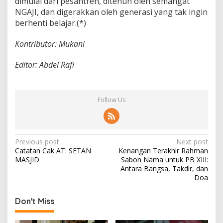
dimulai dari pesantren, ditenun oleh semangat
NGAJI, dan digerakkan oleh generasi yang tak ingin
berhenti belajar.(*)
Kontributor: Mukani
Editor: Abdel Rafi
Follow Us
P
Previous post
Next post
Catatan Cak AT: SETAN
Kenangan Terakhir Rahman
o
MASJID
Sabon Nama untuk PB XIII:
s
Antara Bangsa, Takdir, dan
Doa
t
n
Don't Miss
a