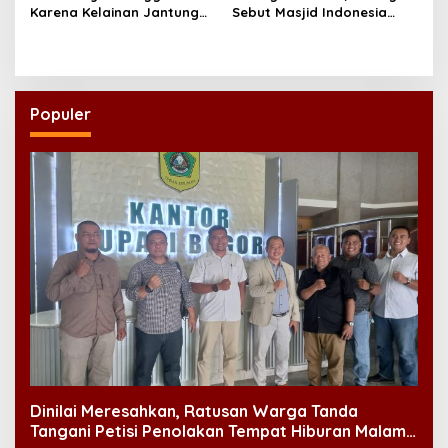
Karena Kelainan Jantung
Sebut Masjid Indonesia
Bawaan, DPR Desak
Dikagumi Dunia
Pemerataan Operasi
Jantung Anak
Populer
Dinilai Meresahkan, Ratusan Warga Tanda
Tangani Petisi Penolakan Tempat Hiburan Malam