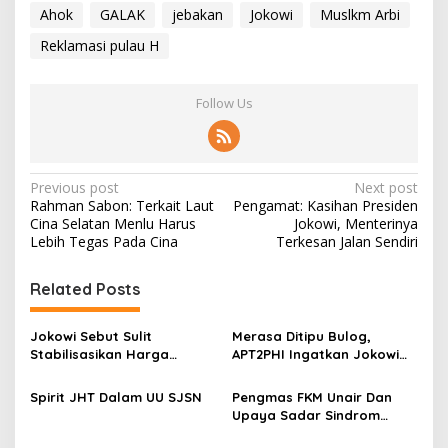
Ahok
GALAK
jebakan
Jokowi
Muslkm Arbi
Reklamasi pulau H
Follow Us
P
Previous post
Next post
Rahman Sabon: Terkait Laut
Pengamat: Kasihan Presiden
o
Cina Selatan Menlu Harus
Jokowi, Menterinya
s
Lebih Tegas Pada Cina
Terkesan Jalan Sendiri
t
Related Posts
n
a
Jokowi Sebut Sulit
Merasa Ditipu Bulog,
v
Stabilisasikan Harga
APT2PHI Ingatkan Jokowi
Gabah, APT2PHI: Tidak Sulit,
Akan Gagalnya Stabilisasi
i
Asal Ada Kemauan Serius!
Harga Beras Nasional
Spirit JHT Dalam UU SJSN
Pengmas FKM Unair Dan
g
Upaya Sadar Sindrom
Metabolik
a