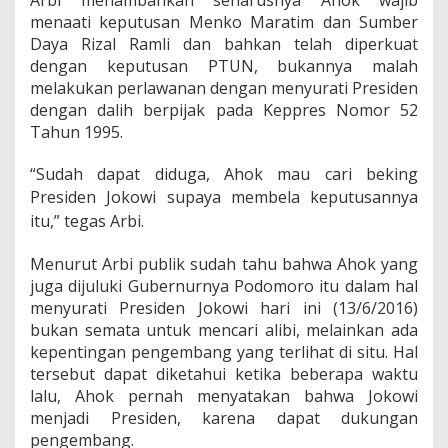
Arbi menambahkan seharusnya Ahok wajib
e
menaati keputusan Menko Maratim dan Sumber
l
a
Daya Rizal Ramli dan bahkan telah diperkuat
K
dengan keputusan PTUN, bukannya malah
e
melakukan perlawanan dengan menyurati Presiden
p
dengan dalih berpijak pada Keppres Nomor 52
u
t
Tahun 1995.
u
s
“Sudah dapat diduga, Ahok mau cari beking
a
Presiden Jokowi supaya membela keputusan
nya
n
n
itu,” tegas Arbi.
y
a
Menurut Arbi publik sudah tahu bahwa Ahok yang
juga dijuluki Gubernurnya Podomoro itu dalam hal
menyurati Presiden Jokowi hari ini (13/6/2016)
bukan semata untuk mencari alibi, melainkan ada
kepentingan pengembang yang terlihat di situ. Hal
tersebut dapat diketahui ketika beberapa waktu
lalu, Ahok pernah menyatakan bahwa Jokowi
menjadi Presiden, karena dapat dukungan
pengembang.