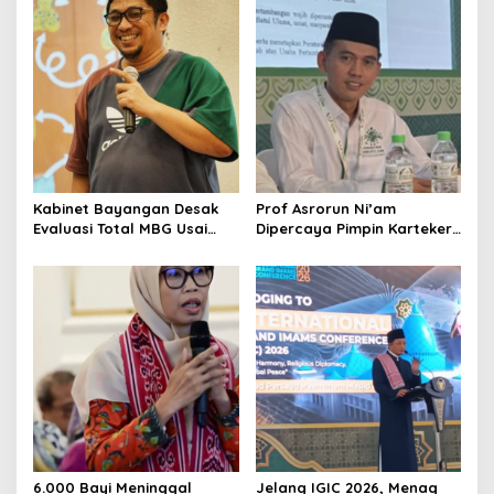
Kabinet Bayangan Desak
Prof Asrorun Ni’am
Evaluasi Total MBG Usai
Dipercaya Pimpin Karteker
Rentetan Keracunan
PWNU Jambi, Dinilai Simbol
Massal
Regenerasi Kepemimpinan
NU
6.000 Bayi Meninggal
Jelang IGIC 2026, Menag