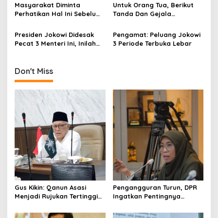
Masyarakat Diminta
Untuk Orang Tua, Berikut
t
Perhatikan Hal Ini Sebelum
Tanda Dan Gejala
i
Membeli Obat
Gangguan Ginjal Akut Pada
Anak
Presiden Jokowi Didesak
Pengamat: Peluang Jokowi
o
Pecat 3 Menteri Ini, Inilah
3 Periode Terbuka Lebar
n
Alasannya
Don't Miss
Gus Kikin: Qanun Asasi
Pengangguran Turun, DPR
Menjadi Rujukan Tertinggi
Ingatkan Pentingnya
NU, Melampaui AD/ART
Menciptakan Pekerjaan
yang Layak