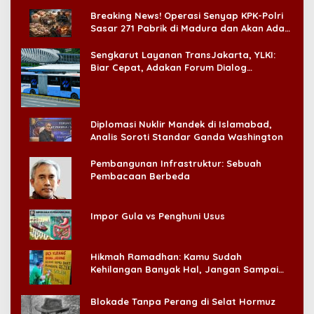
di CitraLand
Breaking News! Operasi Senyap KPK-Polri
Sasar 271 Pabrik di Madura dan Akan Ada
‘Badai Pemeriksaan’
Sengkarut Layanan TransJakarta, YLKI:
Biar Cepat, Adakan Forum Dialog
Konsumen!
Diplomasi Nuklir Mandek di Islamabad,
Analis Soroti Standar Ganda Washington
Pembangunan Infrastruktur: Sebuah
Pembacaan Berbeda
Impor Gula vs Penghuni Usus
Hikmah Ramadhan: Kamu Sudah
Kehilangan Banyak Hal, Jangan Sampai
Kehilangan Diri Sendiri!
Blokade Tanpa Perang di Selat Hormuz