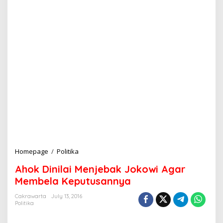
Homepage
/
Politika
A
h
Ahok Dinilai Menjebak Jokowi Agar
o
k
Membela Keputusannya
D
i
Cakrawarta
July 13, 2016
Politika
n
i