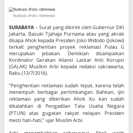
l
a
i
Ilustrasi. (Foto: istimewa)
M
e
SURABAYA
– Surat yang dikirim oleh Gubernur DKI
n
j
Jakarta, Basuki Tjahaja Purnama atau yang akrab
e
disapa Ahok kepada Presiden Joko Widodo (Jokowi)
b
terkait penghentian proyek reklamasi Pulau G
a
merupakan jebakan. Demikian disampaikan
k
J
Kordinator Gerakan Aliansi Laskar Anti Korupsi
o
(GALAK) Muslkm Arbi kepada redaksi cakrawarta,
k
Rabu (13/7/2016).
o
w
“Penghentian reklamasi sudah tepat, karena telah
i
A
menempuh berbagai pertimbangan. Bahkan, ijin
g
reklamasi yang diberikan Ahok itu kan
sudah
a
dikalahkan di Pengadilan Tata Usaha Negara
r
M
(PTUN) atas gugatan rakyat nelayan. Presiden
e
mesti hati-hati,” ujar Muslim Arbi.
m
b