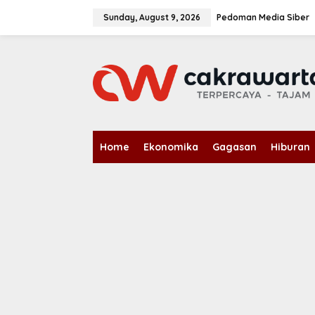
S
k
Sunday, August 9, 2026
Pedoman Media Siber
i
p
t
o
c
o
n
t
e
n
Home
Ekonomika
Gagasan
Hiburan
t