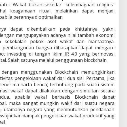
kaful. Wakaf bukan sekedar “kelembagaan religius”
hal keagamaan ritual, melainkan dapat menjadi
abila perannya dioptimalkan.
nya dapat dikembalikan pada khittahnya, yakni
 dengan mengupayakan adanya nilai tambah ekonomi
 kekekalan pokok aset wakaf dan manfaatnya.
agi pembangunan bangsa diharapkan dapat mengacu
t investing di tengah iklim IR 4.0 yang berinovasi
tal. Salah satunya melalui penggunaan blockchain.
if dengan menggunakan Blockchain memungkinkan
ivitas pengelolaan wakaf dari dua sisi. Pertama, jika
 menerima harta benda) terhubung pada suatu sistem
onasi wakaf dapat dilakukan dengan simultan secara
Kedua, apabila wakaf berbasis Blockchain dapat
bal, maka sangat mungkin wakif dari suatu negara
ain, utamanya negara yang membutuhkan pendanaan
ewujudkan dampak pengelolaan wakaf produktif yang
al.