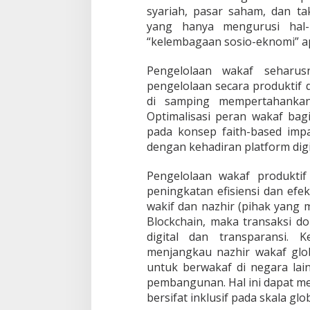
syariah, pasar saham, dan ta
yang hanya mengurusi hal-
“kelembagaan sosio-eknomi” ap
Pengelolaan wakaf seharus
pengelolaan secara produktif
di samping mempertahankan
Optimalisasi peran wakaf b
pada konsep faith-based impac
dengan kehadiran platform digi
Pengelolaan wakaf produkt
peningkatan efisiensi dan efekt
wakif dan nazhir (pihak yang
Blockchain, maka transaksi d
digital dan transparansi. 
menjangkau nazhir wakaf glo
untuk berwakaf di negara l
pembangunan. Hal ini dapat m
bersifat inklusif pada skala glob