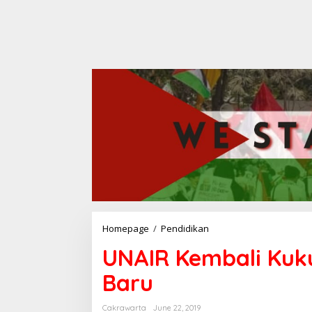
Homepage
/
Pendidikan
U
N
UNAIR Kembali Kuk
A
I
Baru
R
K
e
Cakrawarta
June 22, 2019