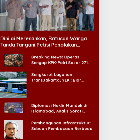
Jatim Minta Layanan RSUD
Dr. Soetomo Dievaluasi
ata Tak Berkedip di Pintu
egeri
Dinilai Meresahkan, Ratusan Warga
Tanda Tangani Petisi Penolakan
Tempat Hiburan Malam di CitraLand
Breaking News! Operasi
Senyap KPK-Polri Sasar 271
Pabrik di Madura dan Akan
Ada ‘Badai Pemeriksaan’
Sengkarut Layanan
TransJakarta, YLKI: Biar
Cepat, Adakan Forum Dialog
Konsumen!
Diplomasi Nuklir Mandek di
Islamabad, Analis Soroti
Standar Ganda Washington
Pembangunan Infrastruktur:
Sebuah Pembacaan Berbeda