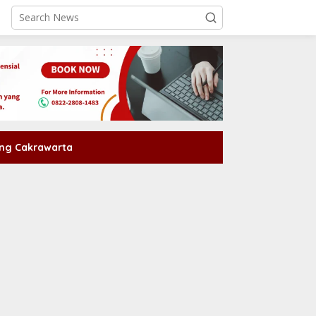
ng Cakrawarta