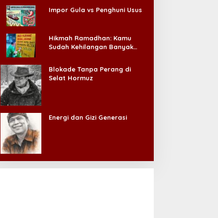
Impor Gula vs Penghuni Usus
Hikmah Ramadhan: Kamu
Sudah Kehilangan Banyak
Hal, Jangan Sampai
Kehilangan Diri Sendiri!
Blokade Tanpa Perang di
Selat Hormuz
Energi dan Gizi Generasi