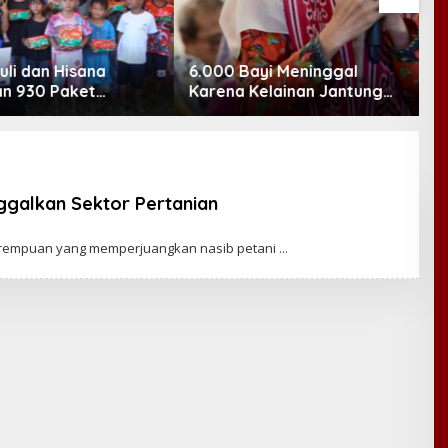
Bayi Meninggal
Forbes: BTS Tak Sekadar
M
 Kelainan Jantung
Menolak Grammy, Mereka
N
, DPR Desak
Bongkar Aturan Main
taan Operasi
‘Diskriminatif’
g Anak
ggalkan Sektor Pertanian
perempuan yang memperjuangkan nasib petani