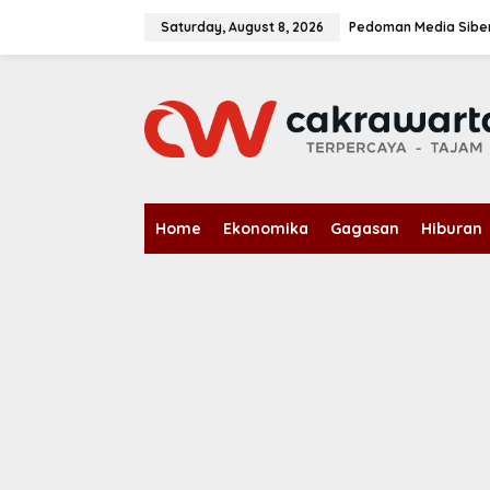
S
k
Saturday, August 8, 2026
Pedoman Media Sibe
i
p
t
o
c
o
n
t
e
n
Home
Ekonomika
Gagasan
Hiburan
t