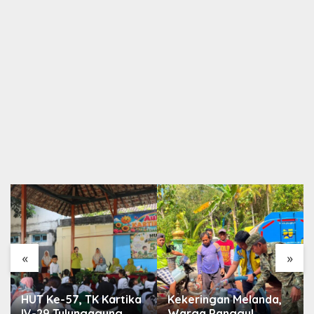
«
»
HUT Ke-57, TK Kartika
Kekeringan Melanda,
IV-29 Tulungagung
Warga Panggul