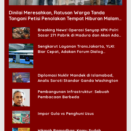
Dinilai Meresahkan, Ratusan Warga Tanda
Tangani Petisi Penolakan Tempat Hiburan Malam
di CitraLand
Breaking News! Operasi Senyap KPK-Polri
Sasar 271 Pabrik di Madura dan Akan Ada
‘Badai Pemeriksaan’
Sengkarut Layanan TransJakarta, YLKI:
Biar Cepat, Adakan Forum Dialog
Konsumen!
Diplomasi Nuklir Mandek di Islamabad,
Analis Soroti Standar Ganda Washington
Pembangunan Infrastruktur: Sebuah
Pembacaan Berbeda
Impor Gula vs Penghuni Usus
Hikmah Ramadhan: Kamu Sudah