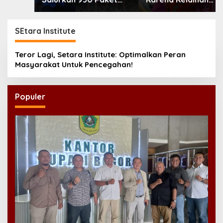
Makanan bagi Korban
Jantung Bawaan, DPR
Kebakaran Tallo
Desak Pemerataan
Operasi Jantung Anak
SEtara Institute
Teror Lagi, Setara Institute: Optimalkan Peran
Masyarakat Untuk Pencegahan!
Populer