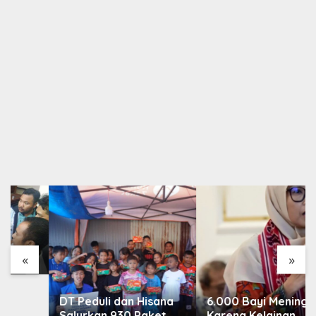
«
»
DT Peduli dan Hisana
6.000 Bayi Meninggal
Salurkan 930 Paket
Karena Kelainan