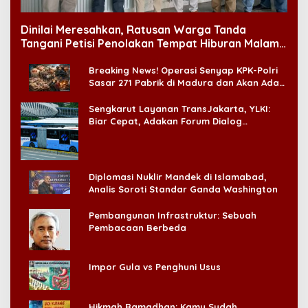
Dinilai Meresahkan, Ratusan Warga Tanda
Tangani Petisi Penolakan Tempat Hiburan Malam
di CitraLand
Breaking News! Operasi Senyap KPK-Polri
Sasar 271 Pabrik di Madura dan Akan Ada
‘Badai Pemeriksaan’
Sengkarut Layanan TransJakarta, YLKI:
Biar Cepat, Adakan Forum Dialog
Konsumen!
Diplomasi Nuklir Mandek di Islamabad,
Analis Soroti Standar Ganda Washington
Pembangunan Infrastruktur: Sebuah
Pembacaan Berbeda
Impor Gula vs Penghuni Usus
Hikmah Ramadhan: Kamu Sudah