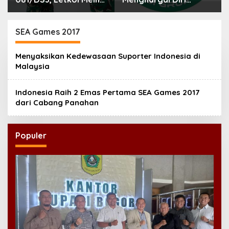
Helmi: Dukungan
Sendiri
Anggota Jadi Kunci
Keberhasilan Tugas
SEA Games 2017
Menyaksikan Kedewasaan Suporter Indonesia di
Malaysia
Indonesia Raih 2 Emas Pertama SEA Games 2017
dari Cabang Panahan
Populer