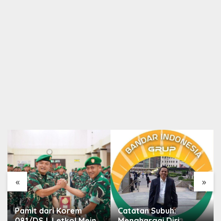
«
»
Pamit dari Korem
Catatan Subuh:
081/DSJ, Letkol Meina
Menghargai Diri