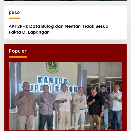
Anggota Jadi Kunci
Keberhasilan Tugas
puso
APT2PHI: Data Bulog dan Mentan Tidak Sesuai
Fakta Di Lapangan
Populer