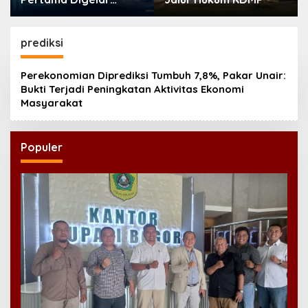
September, Industri
Perkuat Ekosistem
Pensiun Berkelanjutan
prediksi
Perekonomian Diprediksi Tumbuh 7,8%, Pakar Unair:
Bukti Terjadi Peningkatan Aktivitas Ekonomi
Masyarakat
Populer