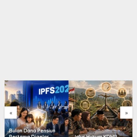
«
»
Bulan Dana Pensiun
Pertama Digelar
Jalur Hukum KDMP