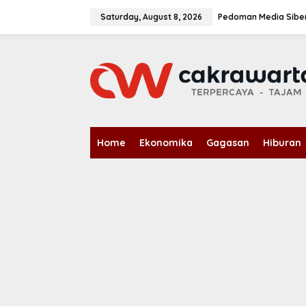
S
k
Saturday, August 8, 2026
Pedoman Media Sibe
i
p
t
o
c
o
n
t
e
n
Home
Ekonomika
Gagasan
Hiburan
t