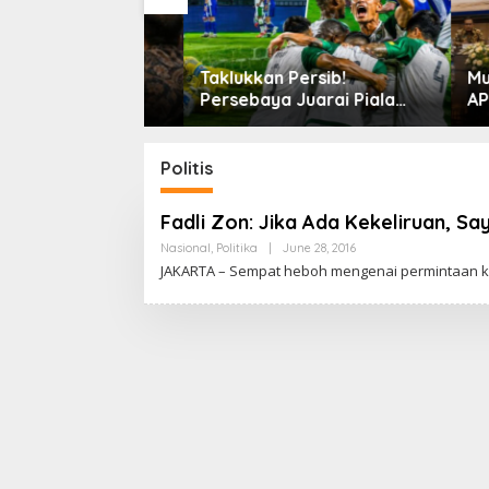
Taklukkan Persib!
Munas 
 Nuklir
Persebaya Juarai Piala
APTAKS
Presiden 2026
Bahas 
Revisi
Politis
Fadli Zon: Jika Ada Kekeliruan, Sa
Nasional
,
Politika
|
June 28, 2016
B
Y
JAKARTA – Sempat heboh mengenai permintaan kh
C
A
K
R
A
W
A
R
T
A