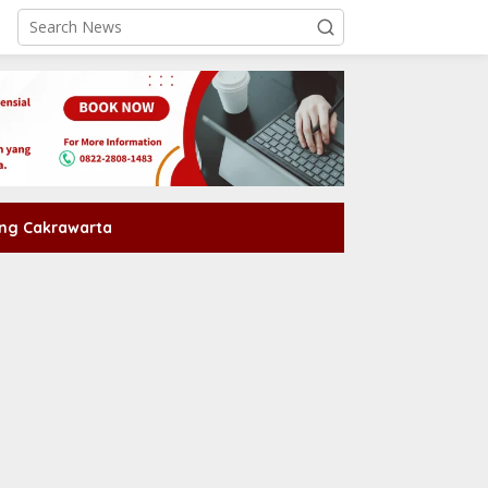
ng Cakrawarta