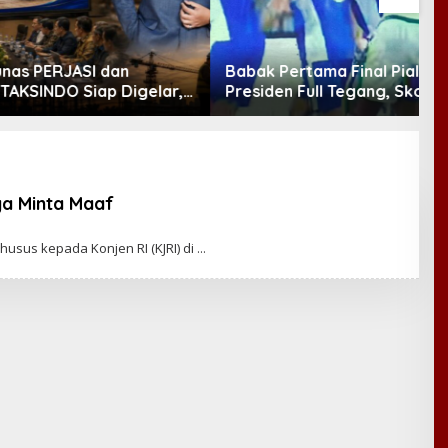
PERJASI dan
Babak Pertama Final Piala
U
INDO Siap Digelar,
Presiden Full Tegang, Skor
A
Regenerasi hingga
Masih Imbang
A
 AD/ART
ya Minta Maaf
usus kepada Konjen RI (KJRI) di