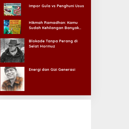
Impor Gula vs Penghuni Usus
Hikmah Ramadhan: Kamu
Sudah Kehilangan Banyak
Hal, Jangan Sampai
Kehilangan Diri Sendiri!
Blokade Tanpa Perang di
Selat Hormuz
Energi dan Gizi Generasi