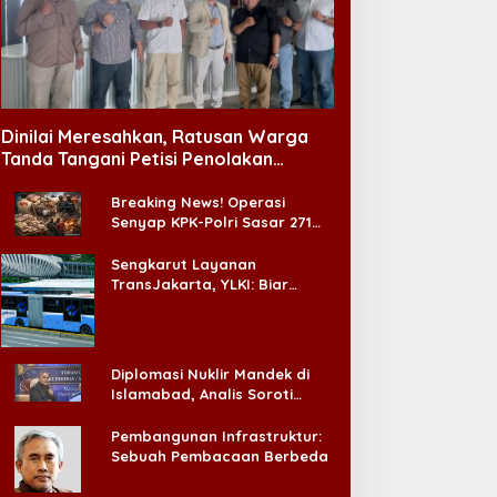
jian Adalah Tanda Cinta
llah, Pesan Imam Masjid Al
Fatwa Haram Nuklir
kbar Surabaya
Dinilai Meresahkan, Ratusan Warga
Tanda Tangani Petisi Penolakan
Tempat Hiburan Malam di CitraLand
Breaking News! Operasi
Senyap KPK-Polri Sasar 271
Pabrik di Madura dan Akan
Ada ‘Badai Pemeriksaan’
Sengkarut Layanan
TransJakarta, YLKI: Biar
Cepat, Adakan Forum Dialog
Konsumen!
Diplomasi Nuklir Mandek di
Islamabad, Analis Soroti
Standar Ganda Washington
Pembangunan Infrastruktur:
Sebuah Pembacaan Berbeda