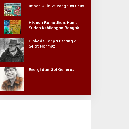
Impor Gula vs Penghuni Usus
Hikmah Ramadhan: Kamu
Sudah Kehilangan Banyak
Hal, Jangan Sampai
Kehilangan Diri Sendiri!
Blokade Tanpa Perang di
Selat Hormuz
Energi dan Gizi Generasi