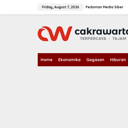
S
k
Friday, August 7, 2026
Pedoman Media Siber
i
p
t
o
c
o
n
t
e
n
Home
Ekonomika
Gagasan
Hiburan
t