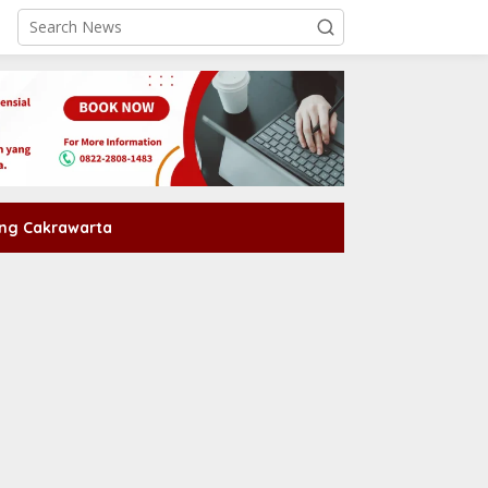
ng Cakrawarta