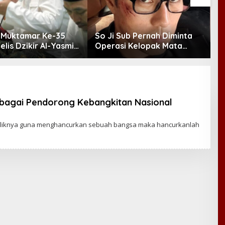
 Muktamar Ke-35
So Ji Sub Pernah Diminta
J
elis Dzikir Al-Yasmin
Operasi Kelopak Mata
F
Doa Bersama untuk
agar Bisa Jadi Aktor, Kini
d
uan Bangsa
Justru Jadi Ikonnya
R
Sebagai Pendorong Kebangkitan Nasional
baliknya guna menghancurkan sebuah bangsa maka hancurkanlah