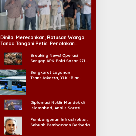
i Soo Muncul Lagi di
Sidang Promosi Doktor,
ilipina, Aktor yang Hilang
Antara Ujian Ilmiah dan
ari Korea Kini Disambut
Pesta Prestise
Dinilai Meresahkan, Ratusan Warga
ibuan Fans
Tanda Tangani Petisi Penolakan
Tempat Hiburan Malam di CitraLand
Breaking News! Operasi
Senyap KPK-Polri Sasar 271
Pabrik di Madura dan Akan
Ada ‘Badai Pemeriksaan’
Sengkarut Layanan
TransJakarta, YLKI: Biar
Cepat, Adakan Forum Dialog
Konsumen!
Diplomasi Nuklir Mandek di
Islamabad, Analis Soroti
Standar Ganda Washington
Pembangunan Infrastruktur:
Sebuah Pembacaan Berbeda