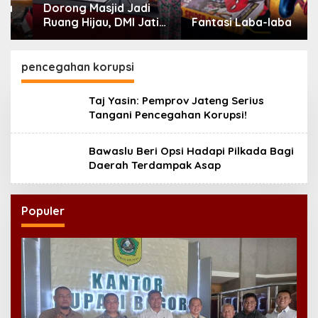
Dorong Masjid Jadi
Ruang Hijau, DMI Jatim
Fantasi Laba-laba
Tanam 300 Bibit
Alpukat
pencegahan korupsi
Taj Yasin: Pemprov Jateng Serius
Tangani Pencegahan Korupsi!
Bawaslu Beri Opsi Hadapi Pilkada Bagi
Daerah Terdampak Asap
Populer