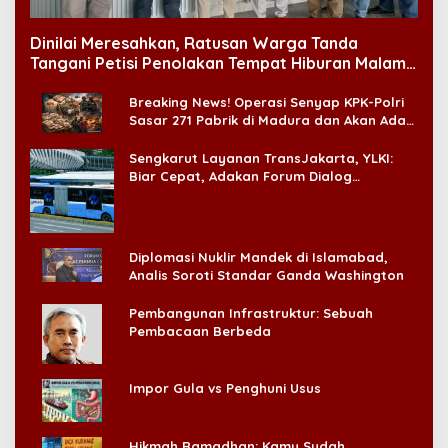
Dinilai Meresahkan, Ratusan Warga Tanda
Tangani Petisi Penolakan Tempat Hiburan Malam
di CitraLand
Breaking News! Operasi Senyap KPK-Polri
Sasar 271 Pabrik di Madura dan Akan Ada
‘Badai Pemeriksaan’
Sengkarut Layanan TransJakarta, YLKI:
Biar Cepat, Adakan Forum Dialog
Konsumen!
Diplomasi Nuklir Mandek di Islamabad,
Analis Soroti Standar Ganda Washington
Pembangunan Infrastruktur: Sebuah
Pembacaan Berbeda
Impor Gula vs Penghuni Usus
Hikmah Ramadhan: Kamu Sudah