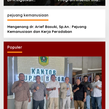
Pentingnya
Masjid di Jatim, DMI
Menciptakan
Dorong Jadi Model
Pekerjaan yang Layak
Nasional
pejuang kemanusiaan
Mengenang dr. Arief Basuki, Sp.An.: Pejuang
Kemanusiaan dan Kerja Peradaban
Populer