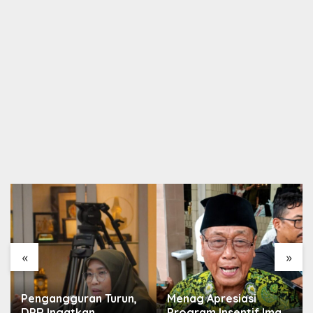
«
»
Pengangguran Turun,
Menag Apresiasi
DPR Ingatkan
Program Insentif Imam