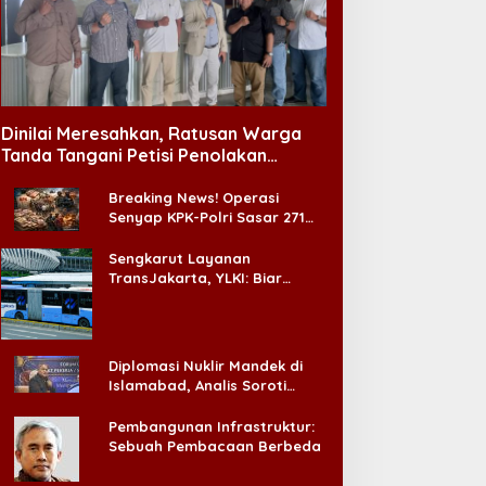
Dinilai Meresahkan, Ratusan Warga
Tanda Tangani Petisi Penolakan
Tempat Hiburan Malam di CitraLand
Breaking News! Operasi
Senyap KPK-Polri Sasar 271
Pabrik di Madura dan Akan
Ada ‘Badai Pemeriksaan’
Sengkarut Layanan
TransJakarta, YLKI: Biar
Cepat, Adakan Forum Dialog
Konsumen!
Diplomasi Nuklir Mandek di
Islamabad, Analis Soroti
Standar Ganda Washington
Pembangunan Infrastruktur:
Sebuah Pembacaan Berbeda