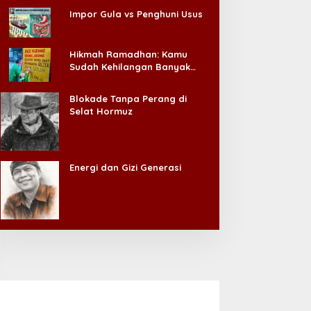
elegasi Hong Kong
Kemarau Kering, IKA Unair
Impor Gula vs Penghuni Usus
elajari Pengelolaan Masjid
Bangkalan Salurkan Air
l-Akbar Surabaya
Bersih ke Dua Desa
Hikmah Ramadhan: Kamu
Sudah Kehilangan Banyak
Hal, Jangan Sampai
Kehilangan Diri Sendiri!
Blokade Tanpa Perang di
Selat Hormuz
Energi dan Gizi Generasi