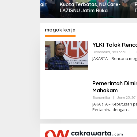
ng, IKA Unair
Kuota Terbatas, NU Care-
Prof A
alurkan Air
LAZISNU Jatim Buka
Diperc
ua Desa
Beasiswa Tahfidz 2026
PWNU J
Regene
NU
mogok kerja
YLKI Tolak Renc
Ekonomika
,
Nasional
|
Ju
JAKARTA – Rencana mogo
Pemerintah Dimi
Mahakam
Ekonomika
|
June 25, 201
JAKARTA – Keputusan p
Pertamina dengan