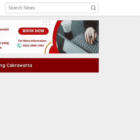
ng Cakrawarta