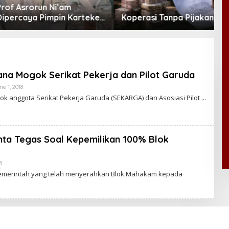
srorun Ni’am
D
aya Pimpin Karteker
Koperasi Tanpa Pijakan
P
ambi, Dinilai Simbol
A
rasi Kepemimpinan
ana Mogok Serikat Pekerja dan Pilot Garuda
ne 1, 2018
B
Y
k anggota Serikat Pekerja Garuda (SEKARGA) dan Asosiasi Pilot
C
A
K
R
A
nta Tegas Soal Kepemilikan 100% Blok
W
A
R
T
5
B
A
Y
emerintah yang telah menyerahkan Blok Mahakam kepada
C
A
K
R
A
W
A
R