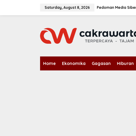
S
k
Saturday, August 8, 2026
Pedoman Media Sibe
i
p
t
o
c
o
n
t
e
n
Home
Ekonomika
Gagasan
Hiburan
t