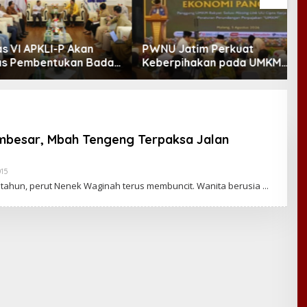
VI APKLI-P Akan
PWNU Jatim Perkuat
B
Pembentukan Badan
Keberpihakan pada UMKM
D
nomian UMKM RI,
Lewat Ekonomi Pancasila
M
 Penting Hadapi
Demografi
mbesar, Mbah Tengeng Terpaksa Jalan
015
B
Y
 tahun, perut Nenek Waginah terus membuncit. Wanita berusia
C
A
K
R
A
W
A
R
T
A