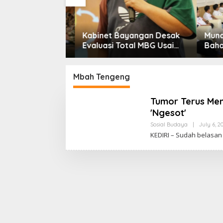
Kabinet Bayangan Desak
Munas 
m KDMP
Evaluasi Total MBG Usai
Bahas 
Rentetan Keracunan
Pereko
Massal
Dinilai
Bonus 
Mbah Tengeng
Tumor Terus Me
'Ngesot'
Sosial Budaya
|
July 6, 2
KEDIRI – Sudah belasan