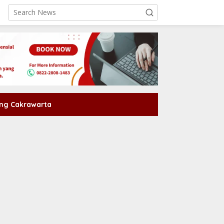
ng Cakrawarta