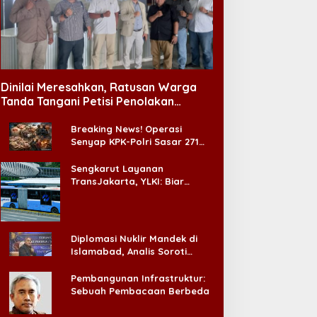
IPA Makin Diminati,
iplomasi RI di Pasifik Kian
Jalur Hukum KDMP
enguat
Dinilai Meresahkan, Ratusan Warga
Tanda Tangani Petisi Penolakan
Tempat Hiburan Malam di CitraLand
Breaking News! Operasi
Senyap KPK-Polri Sasar 271
Pabrik di Madura dan Akan
Ada ‘Badai Pemeriksaan’
Sengkarut Layanan
TransJakarta, YLKI: Biar
Cepat, Adakan Forum Dialog
Konsumen!
Diplomasi Nuklir Mandek di
Islamabad, Analis Soroti
Standar Ganda Washington
Pembangunan Infrastruktur:
Sebuah Pembacaan Berbeda