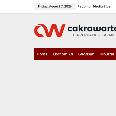
S
k
Friday, August 7, 2026
Pedoman Media Siber
i
p
t
o
c
o
n
t
e
n
Home
Ekonomika
Gagasan
Hiburan
t