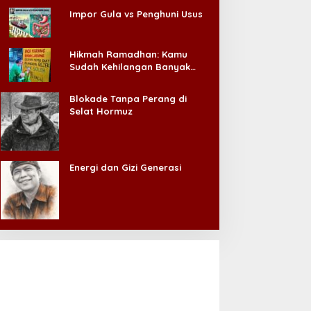
Impor Gula vs Penghuni Usus
Hikmah Ramadhan: Kamu
Sudah Kehilangan Banyak
Hal, Jangan Sampai
Kehilangan Diri Sendiri!
Blokade Tanpa Perang di
Selat Hormuz
Energi dan Gizi Generasi