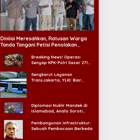
Dinilai Meresahkan, Ratusan Warga
Tanda Tangani Petisi Penolakan
Tempat Hiburan Malam di CitraLand
Breaking News! Operasi
Senyap KPK-Polri Sasar 271
Pabrik di Madura dan Akan
Ada ‘Badai Pemeriksaan’
Sengkarut Layanan
TransJakarta, YLKI: Biar
Cepat, Adakan Forum Dialog
Konsumen!
Diplomasi Nuklir Mandek di
Islamabad, Analis Soroti
Standar Ganda Washington
Pembangunan Infrastruktur:
Sebuah Pembacaan Berbeda