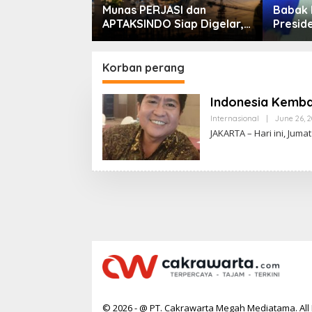
rsib!
Munas PERJASI dan
Babak 
arai Piala
APTAKSINDO Siap Digelar,
Preside
26
Bahas Regenerasi hingga
Masih 
Revisi AD/ART
Korban perang
Indonesia Kembal
Internasional
|
June 26, 
JAKARTA – Hari ini, Juma
© 2026 - @ PT. Cakrawarta Megah Mediatama. All 