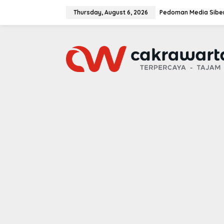
S
k
Thursday, August 6, 2026
Pedoman Media Sibe
i
p
t
o
c
o
n
t
e
n
t