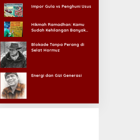
engangguran Turun, DPR
Taklukkan Persib!
Impor Gula vs Penghuni Usus
ngatkan Pentingnya
Persebaya Juarai Piala
enciptakan Pekerjaan
Presiden 2026
ang Layak
Hikmah Ramadhan: Kamu
Sudah Kehilangan Banyak
Hal, Jangan Sampai
Kehilangan Diri Sendiri!
Blokade Tanpa Perang di
Selat Hormuz
Energi dan Gizi Generasi