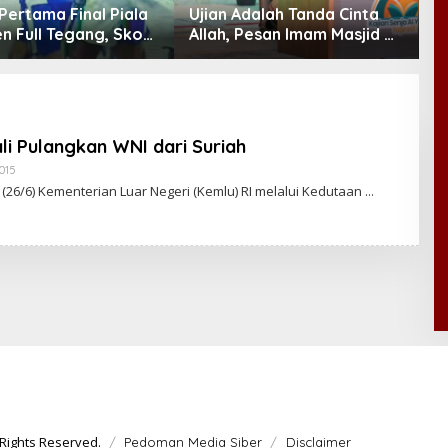
Pertama Final Piala
Ujian Adalah Tanda Cinta
P
n Full Tegang, Skor
Allah, Pesan Imam Masjid Al
I
Imbang
Akbar Surabaya
M
y
i Pulangkan WNI dari Suriah
2015
B
Y
t (26/6) Kementerian Luar Negeri (Kemlu) RI melalui Kedutaan
C
A
K
R
A
W
A
R
T
A
Rights Reserved.
Pedoman Media Siber
Disclaimer