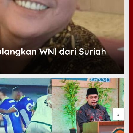
ulangkan WNI dari Suriah
»