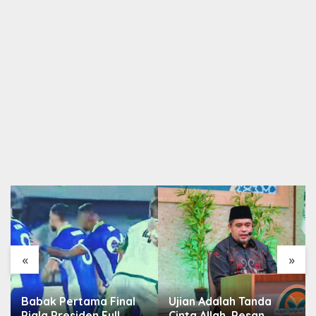
«
»
Babak Pertama Final
Ujian Adalah Tanda
Piala Presiden Full
Cinta Allah, Pesan