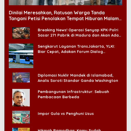
Dinilai Meresahkan, Ratusan Warga Tanda
Tangani Petisi Penolakan Tempat Hiburan Malam
di CitraLand
Breaking News! Operasi Senyap KPK-Polri
Sasar 271 Pabrik di Madura dan Akan Ada
‘Badai Pemeriksaan’
Sengkarut Layanan TransJakarta, YLKI:
Biar Cepat, Adakan Forum Dialog
Konsumen!
Diplomasi Nuklir Mandek di Islamabad,
Analis Soroti Standar Ganda Washington
Pembangunan Infrastruktur: Sebuah
Pembacaan Berbeda
Impor Gula vs Penghuni Usus
Hikmah Ramadhan: Kamu Sudah