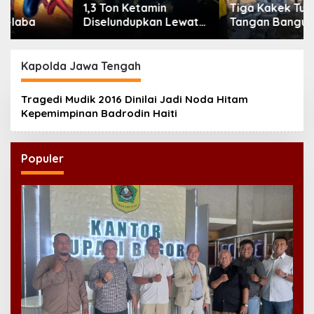
1,3 Ton Ketamin
Tiga Kakek Turun
Diselundupkan Lewat
Tangan Bangun Jalan
Laut Bintan, Delapan
Desa di Ponorogo
ABK Asing Ditangkap
Kapolda Jawa Tengah
Tragedi Mudik 2016 Dinilai Jadi Noda Hitam
Kepemimpinan Badrodin Haiti
Populer