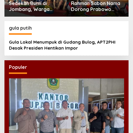
Sedekah Bumi di
Rahman Sabon Nama
Jombang, Warga
Dorong Prabowo
Doakan Leluhur dan
Perkuat Koordinasi
Rawat Tradisi
ASEAN Hadapi Dampak
Perang Iran-Israel
gula putih
Gula Lokal Menumpuk di Gudang Bulog, APT2PHI
Desak Presiden Hentikan Impor
Populer