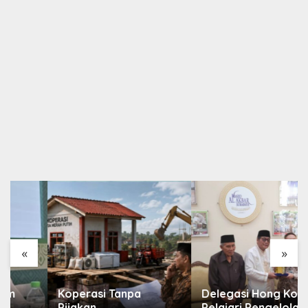
«
»
Koperasi Tanpa
Delegasi Hong Kong
Pijakan
Pelajari Pengelolaan