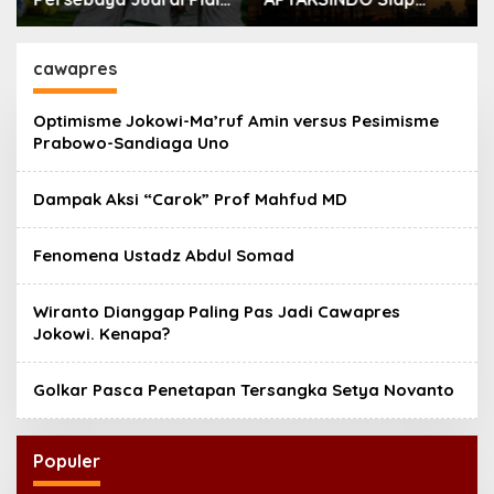
Presiden 2026
Digelar, Bahas
Regenerasi hingga
Revisi AD/ART
cawapres
Optimisme Jokowi-Ma’ruf Amin versus Pesimisme
Prabowo-Sandiaga Uno
Dampak Aksi “Carok” Prof Mahfud MD
Fenomena Ustadz Abdul Somad
Wiranto Dianggap Paling Pas Jadi Cawapres
Jokowi. Kenapa?
Golkar Pasca Penetapan Tersangka Setya Novanto
Populer