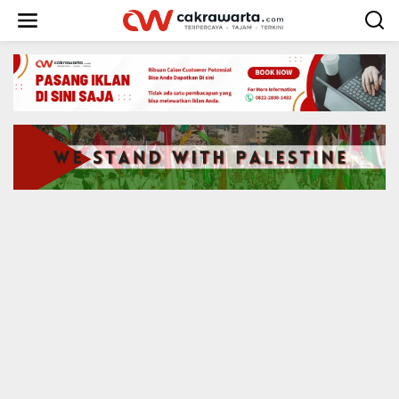
S
k
i
p
t
o
c
o
n
t
e
n
t