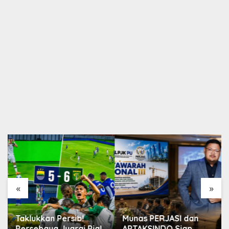
«
»
Taklukkan Persib!
Munas PERJASI dan
Persebaya Juarai Piala
APTAKSINDO Siap