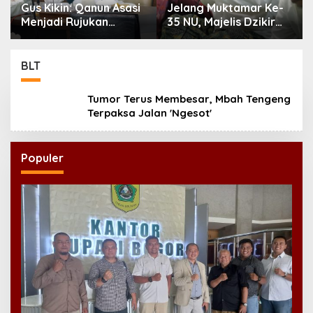
Gus Kikin: Qanun Asasi
Jelang Muktamar Ke-
Menjadi Rujukan
35 NU, Majelis Dzikir
Tertinggi NU,
Al-Yasmin Gelar Doa
Melampaui AD/ART
Bersama untuk
Persatuan Bangsa
BLT
Tumor Terus Membesar, Mbah Tengeng
Terpaksa Jalan 'Ngesot'
Populer