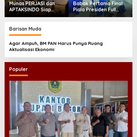
Munas PERJASI dan
Babak Pertama Final
APTAKSINDO Siap
Piala Presiden Full
Digelar, Bahas
Tegang, Skor Masih
Regenerasi hingga
Imbang
Revisi AD/ART
Barisan Muda
Agar Ampuh, BM PAN Harus Punya Ruang
Aktualisasi Ekonomi
Populer