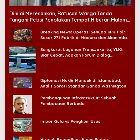
Dinilai Meresahkan, Ratusan Warga Tanda
Tangani Petisi Penolakan Tempat Hiburan Malam
di CitraLand
Breaking News! Operasi Senyap KPK-Polri
Sasar 271 Pabrik di Madura dan Akan Ada
‘Badai Pemeriksaan’
Sengkarut Layanan TransJakarta, YLKI:
Biar Cepat, Adakan Forum Dialog
Konsumen!
Diplomasi Nuklir Mandek di Islamabad,
Analis Soroti Standar Ganda Washington
Pembangunan Infrastruktur: Sebuah
Pembacaan Berbeda
Impor Gula vs Penghuni Usus
Hikmah Ramadhan: Kamu Sudah