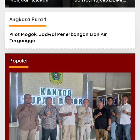
Tertinggi NU,
Al-Yasmin Gelar Doa
Melampaui AD/ART
Bersama untuk
Persatuan Bangsa
Angkasa Pura 1
Pilot Mogok, Jadwal Penerbangan Lion Air
Terganggu
Populer