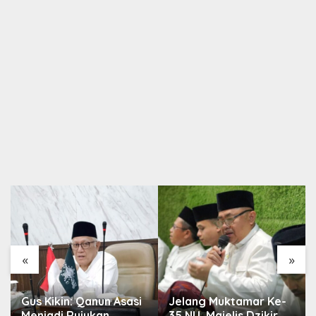
«
»
Gus Kikin: Qanun Asasi
Jelang Muktamar Ke-
Menjadi Rujukan
35 NU, Majelis Dzikir