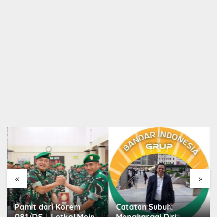
«
»
Pamit dari Korem
Catatan Subuh:
081/DSJ, Letkol Meina
Menghargai Diri