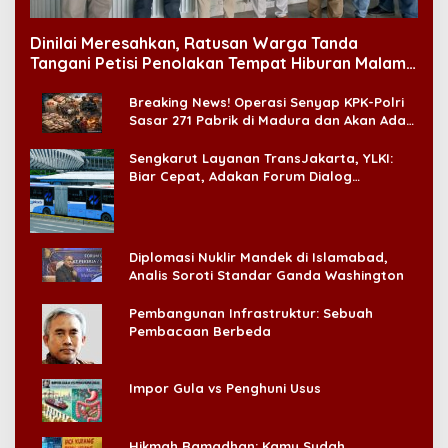
Dinilai Meresahkan, Ratusan Warga Tanda
Tangani Petisi Penolakan Tempat Hiburan Malam
di CitraLand
Breaking News! Operasi Senyap KPK-Polri
Sasar 271 Pabrik di Madura dan Akan Ada
‘Badai Pemeriksaan’
Sengkarut Layanan TransJakarta, YLKI:
Biar Cepat, Adakan Forum Dialog
Konsumen!
Diplomasi Nuklir Mandek di Islamabad,
Analis Soroti Standar Ganda Washington
Pembangunan Infrastruktur: Sebuah
Pembacaan Berbeda
Impor Gula vs Penghuni Usus
Hikmah Ramadhan: Kamu Sudah