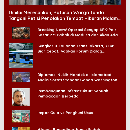
Dinilai Meresahkan, Ratusan Warga Tanda
Tangani Petisi Penolakan Tempat Hiburan Malam
di CitraLand
Breaking News! Operasi Senyap KPK-Polri
Sasar 271 Pabrik di Madura dan Akan Ada
‘Badai Pemeriksaan’
Sengkarut Layanan TransJakarta, YLKI:
Biar Cepat, Adakan Forum Dialog
Konsumen!
Diplomasi Nuklir Mandek di Islamabad,
Analis Soroti Standar Ganda Washington
Pembangunan Infrastruktur: Sebuah
Pembacaan Berbeda
Impor Gula vs Penghuni Usus
Hikmah Ramadhan: Kamu Sudah