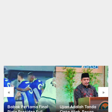
«
»
Babak Pertama Final
Ujian Adalah Tanda
Piala Presiden Full
Cinta Allah, Pesan