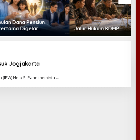
Dana Pensiun
K
a Digelar
Jalur Hukum KDMP
E
ber, Industri
R
t Ekosistem Pensiun
M
anjutan
asuk Jogjakarta
h (IPW) Neta S. Pane meminta