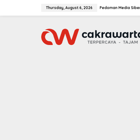
S
k
Thursday, August 6, 2026
Pedoman Media Sibe
i
p
t
o
c
o
n
t
e
n
t