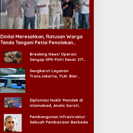
abinet Bayangan Desak
Pengangguran Turun, DPR
valuasi Total MBG Usai
Ingatkan Pentingnya
entetan Keracunan
Menciptakan Pekerjaan
Dinilai Meresahkan, Ratusan Warga
assal
yang Layak
Tanda Tangani Petisi Penolakan
Tempat Hiburan Malam di CitraLand
Breaking News! Operasi
Senyap KPK-Polri Sasar 271
Pabrik di Madura dan Akan
Ada ‘Badai Pemeriksaan’
Sengkarut Layanan
TransJakarta, YLKI: Biar
Cepat, Adakan Forum Dialog
Konsumen!
Diplomasi Nuklir Mandek di
Islamabad, Analis Soroti
Standar Ganda Washington
Pembangunan Infrastruktur:
Sebuah Pembacaan Berbeda