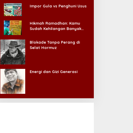
Impor Gula vs Penghuni Usus
Hikmah Ramadhan: Kamu
Sudah Kehilangan Banyak
Hal, Jangan Sampai
Kehilangan Diri Sendiri!
Blokade Tanpa Perang di
Selat Hormuz
Energi dan Gizi Generasi