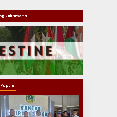
ng Cakrawarta
Populer