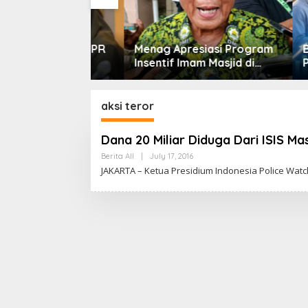
n Turun, DPR
Menag Apresiasi Program
Bulan 
ntingnya
Insentif Imam Masjid di
Pertam
 Pekerjaan
Jatim, DMI Dorong Jadi
Septem
Model Nasional
Perkua
Berkel
aksi teror
Dana 20 Miliar Diduga Dari ISIS M
Berita All
|
July 17, 2016
B
Y
JAKARTA – Ketua Presidium Indonesia Police Watc
C
A
K
R
A
W
A
R
T
A