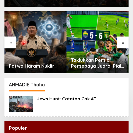
«
»
Taklukkan Persib!
Fatwa Haram Nuklir
Persebaya Juarai Piala
Presiden 2026
AHMADIE Thaha
Jews Hunt: Catatan Cak AT
Populer