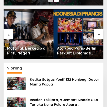
«
»
Mata Tak Berkedip di
Atdikbud Paris-Berlin
Pintu Negeri
Perkuat Diplomasi
Bahasa Indonesia di
Eropa
9 orang
Ketika Satgas Yonif 132 Kunjungi Dapur
Mama Papua
Insiden Tolikara, 9 Jemaat Sinode GIDI
Terluka Kena Peluru Aparat