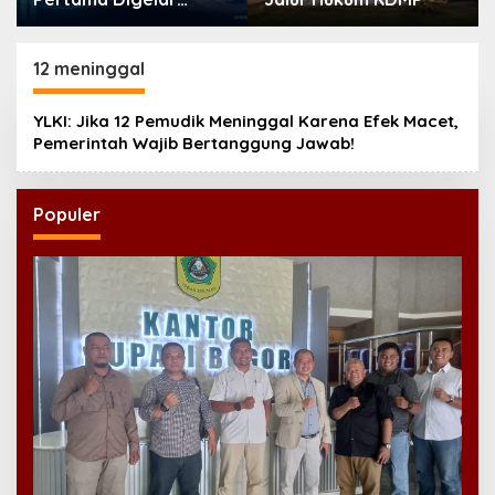
September, Industri
Perkuat Ekosistem
Pensiun Berkelanjutan
12 meninggal
YLKI: Jika 12 Pemudik Meninggal Karena Efek Macet,
Pemerintah Wajib Bertanggung Jawab!
Populer