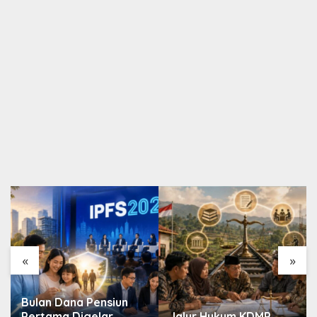
«
»
Bulan Dana Pensiun
Pertama Digelar
Jalur Hukum KDMP