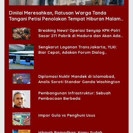
Dinilai Meresahkan, Ratusan Warga Tanda
Tangani Petisi Penolakan Tempat Hiburan Malam
di CitraLand
Breaking News! Operasi Senyap KPK-Polri
Sasar 271 Pabrik di Madura dan Akan Ada
‘Badai Pemeriksaan’
Sengkarut Layanan TransJakarta, YLKI:
Biar Cepat, Adakan Forum Dialog
Konsumen!
Diplomasi Nuklir Mandek di Islamabad,
Analis Soroti Standar Ganda Washington
Pembangunan Infrastruktur: Sebuah
Pembacaan Berbeda
Impor Gula vs Penghuni Usus
Hikmah Ramadhan: Kamu Sudah