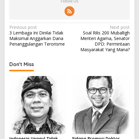
Follow Us
P
Previous post
Next post
3 Lembaga Ini Dinilai Tidak
Soal Rilis 200 Muballigh
o
Maksimal Anggarkan Dana
Menteri Agama, Senator
s
Penanggulangan Terorisme
DPD: Permintaan
Masyarakat Yang Mana?
t
n
Don't Miss
a
v
i
g
a
t
i
o
Indonesia Unggul Tidak
Sidang Promosi Doktor,