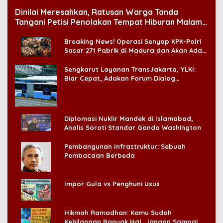
Dinilai Meresahkan, Ratusan Warga Tanda
Tangani Petisi Penolakan Tempat Hiburan Malam
di CitraLand
Breaking News! Operasi Senyap KPK-Polri
Sasar 271 Pabrik di Madura dan Akan Ada
‘Badai Pemeriksaan’
Sengkarut Layanan TransJakarta, YLKI:
Biar Cepat, Adakan Forum Dialog
Konsumen!
Diplomasi Nuklir Mandek di Islamabad,
Analis Soroti Standar Ganda Washington
Pembangunan Infrastruktur: Sebuah
Pembacaan Berbeda
Impor Gula vs Penghuni Usus
Hikmah Ramadhan: Kamu Sudah
Kehilangan Banyak Hal, Jangan Sampai