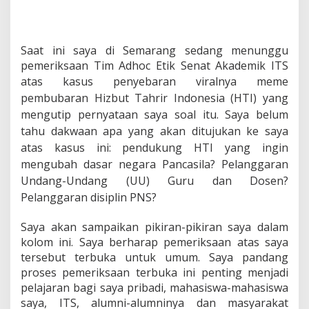
M
e
n
g
Saat ini saya di Semarang sedang menunggu
g
u
pemeriksaan Tim Adhoc Etik Senat Akademik ITS
g
atas kasus penyebaran viralnya
meme
a
pembubaran Hizbut Tahrir Indonesia (HTI) yang
t
mengutip pernyataan saya soal itu. Saya belum
tahu dakwaan apa yang akan ditujukan ke saya
atas kasus ini: pendukung HTI yang ingin
mengubah dasar negara Pancasila? Pelanggaran
Undang-Undang (
UU) Guru dan Dosen?
Pelanggaran disiplin PNS?
Saya akan sampaikan pikiran-pikiran saya dalam
kolom ini. Saya berharap pemeriksaan atas saya
tersebut terbuka untuk umum. Saya pandang
proses pemeriksaan terbuka ini penting menjadi
pelajaran bagi saya pribadi, mahasiswa-mahasiswa
saya, ITS, alumni-alumninya dan masyarakat