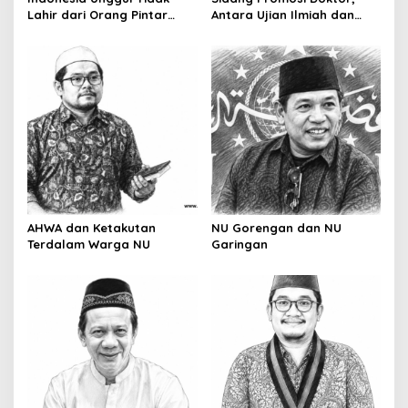
n
Lahir dari Orang Pintar
Antara Ujian Ilmiah dan
Saja
Pesta Prestise
AHWA dan Ketakutan
NU Gorengan dan NU
Terdalam Warga NU
Garingan