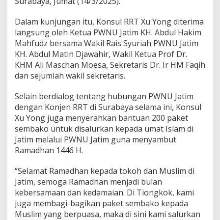
Surabaya, Jumat (14/3/2025).
g
k
o
Dalam kunjungan itu, Konsul RRT Xu Yong diterima
k
langsung oleh Ketua PWNU Jatim KH. Abdul Hakim
S
Mahfudz bersama Wakil Rais Syuriah PWNU Jatim
i
KH. Abdul Matin Djawahir, Wakil Ketua Prof Dr.
a
p
KHM Ali Maschan Moesa, Sekretaris Dr. Ir HM Faqih
B
dan sejumlah wakil sekretaris.
e
k
Selain berdialog tentang hubungan PWNU Jatim
e
dengan Konjen RRT di Surabaya selama ini, Konsul
r
j
Xu Yong juga menyerahkan bantuan 200 paket
a
sembako untuk disalurkan kepada umat Islam di
s
Jatim melalui PWNU Jatim guna menyambut
a
Ramadhan 1446 H.
m
a
S
“Selamat Ramadhan kepada tokoh dan Muslim di
o
Jatim, semoga Ramadhan menjadi bulan
n
kebersamaan dan kedamaian. Di Tiongkok, kami
g
juga membagi-bagikan paket sembako kepada
s
o
Muslim yang berpuasa, maka di sini kami salurkan