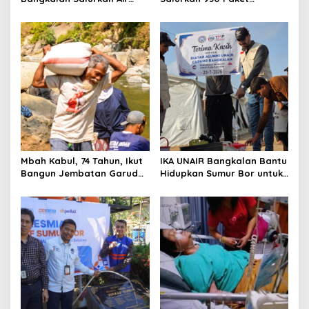
n
Bersih ke Dua Desa
Makanan bagi Korban
Kebakaran Tallo
Mbah Kabul, 74 Tahun, Ikut
IKA UNAIR Bangkalan Bantu
Bangun Jembatan Garuda
Hidupkan Sumur Bor untuk
demi Anak Cucu
10.000 Pengungsi Gaza