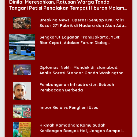
Dinilai Meresahkan, Ratusan Warga Tanda
Tangani Petisi Penolakan Tempat Hiburan Malam
di CitraLand
Breaking News! Operasi Senyap KPK-Polri
Sasar 271 Pabrik di Madura dan Akan Ada
‘Badai Pemeriksaan’
Sengkarut Layanan TransJakarta, YLKI:
Biar Cepat, Adakan Forum Dialog
Konsumen!
Diplomasi Nuklir Mandek di Islamabad,
Analis Soroti Standar Ganda Washington
Pembangunan Infrastruktur: Sebuah
Pembacaan Berbeda
Impor Gula vs Penghuni Usus
Hikmah Ramadhan: Kamu Sudah
Kehilangan Banyak Hal, Jangan Sampai
Kehilangan Diri Sendiri!