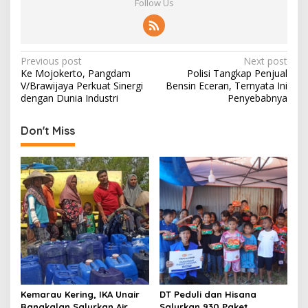
Follow Us
P
Previous post
Next post
Ke Mojokerto, Pangdam
Polisi Tangkap Penjual
o
V/Brawijaya Perkuat Sinergi
Bensin Eceran, Ternyata Ini
s
dengan Dunia Industri
Penyebabnya
t
Don't Miss
n
a
v
i
g
a
t
i
o
Kemarau Kering, IKA Unair
DT Peduli dan Hisana
Bangkalan Salurkan Air
Salurkan 930 Paket