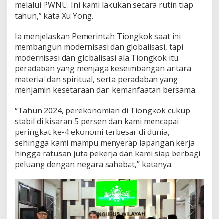
n
melalui PWNU. Ini kami lakukan secara rutin tiap
g
tahun,” kata Xu Yong.
K
e
Ia menjelaskan Pemerintah Tiongkok saat ini
m
a
membangun modernisasi dan globalisasi, tapi
j
modernisasi dan globalisasi ala Tiongkok itu
u
peradaban yang menjaga keseimbangan antara
a
material dan spiritual, serta peradaban yang
n
menjamin kesetaraan dan kemanfaatan bersama.
“Tahun 2024, perekonomian di Tiongkok cukup
stabil di kisaran 5 persen dan kami mencapai
peringkat ke-4 ekonomi terbesar di dunia,
sehingga kami mampu menyerap lapangan kerja
hingga ratusan juta pekerja dan kami siap berbagi
peluang dengan negara sahabat,” katanya.