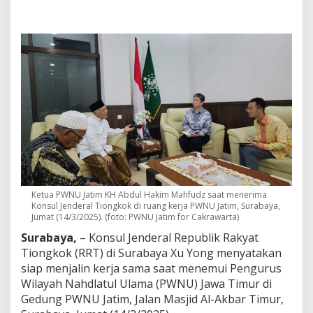
h
i
m
k
e
P
W
N
U
J
a
t
i
m
,
K
Ketua PWNU Jatim KH Abdul Hakim Mahfudz saat menerima
o
Konsul Jenderal Tiongkok di ruang kerja PWNU Jatim, Surabaya,
n
Jumat (14/3/2025). (foto: PWNU Jatim for Cakrawarta)
j
Surabaya,
– Konsul Jenderal Republik Rakyat
e
n
Tiongkok (RRT) di Surabaya Xu Yong menyatakan
T
siap menjalin kerja sama saat menemui Pengurus
i
Wilayah Nahdlatul Ulama (PWNU) Jawa Timur di
o
Gedung PWNU Jatim, Jalan Masjid Al-Akbar Timur,
n