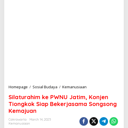
Homepage
/
Sosial Budaya
/
Kemanusiaan
S
i
Silaturahim ke PWNU Jatim, Konjen
l
a
Tiongkok Siap Bekerjasama Songsong
t
Kemajuan
u
r
Cakrawarta
March 14, 2025
a
Kemanusiaan