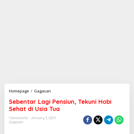
Homepage
/
Gagasan
S
e
Sebentar Lagi Pensiun, Tekuni Hobi
b
e
Sehat di Usia Tua
n
t
Cakrawarta
January 3, 2025
Gagasan
a
r