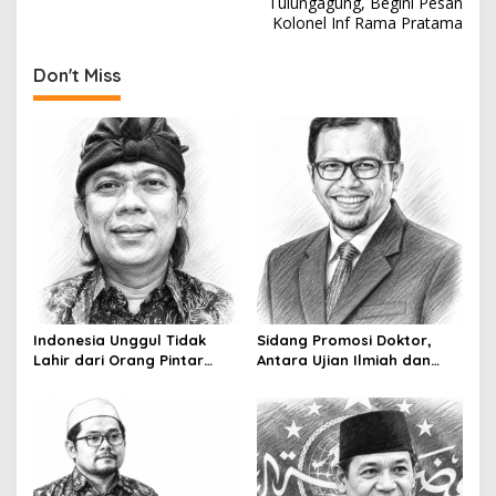
Tulungagung, Begini Pesan
s
Kolonel Inf Rama Pratama
t
Don't Miss
n
a
v
i
g
a
t
i
o
Indonesia Unggul Tidak
Sidang Promosi Doktor,
Lahir dari Orang Pintar
Antara Ujian Ilmiah dan
n
Saja
Pesta Prestise