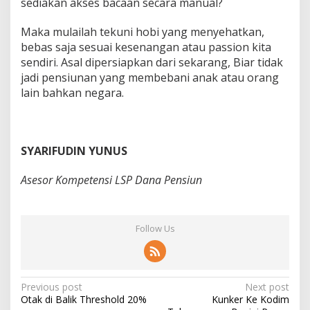
sediakan akses bacaan secara manual?
Maka mulailah tekuni hobi yang menyehatkan,
bebas saja sesuai kesenangan atau passion kita
sendiri. Asal dipersiapkan dari sekarang, Biar tidak
jadi pensiunan yang membebani anak atau orang
lain bahkan negara.
SYARIFUDIN YUNUS
Asesor Kompetensi LSP Dana Pensiun
Follow Us
P
Previous post
Next post
Otak di Balik Threshold 20%
Kunker Ke Kodim
o