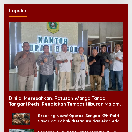
Populer
Dinilai Meresahkan, Ratusan Warga Tanda
Tangani Petisi Penolakan Tempat Hiburan Malam
di CitraLand
Breaking News! Operasi Senyap KPK-Polri
Sasar 271 Pabrik di Madura dan Akan Ada
‘Badai Pemeriksaan’
Sengkarut Layanan TransJakarta, YLKI: