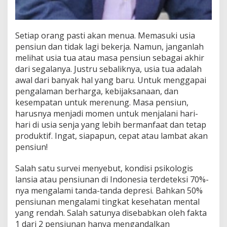
a
t
d
i
Setiap orang pasti akan menua. Memasuki usia
U
pensiun dan tidak lagi bekerja. Namun, janganlah
s
i
melihat usia tua atau masa pensiun sebagai akhir
a
dari segalanya. Justru sebaliknya, usia tua adalah
T
awal dari banyak hal yang baru. Untuk menggapai
u
pengalaman berharga, kebijaksanaan, dan
a
kesempatan untuk merenung. Masa pensiun,
harusnya menjadi momen untuk menjalani hari-
hari di usia senja yang lebih bermanfaat dan tetap
produktif. Ingat, siapapun, cepat atau lambat akan
pensiun!
Salah satu survei menyebut, kondisi psikologis
lansia atau pensiunan di Indonesia terdeteksi 70%-
nya mengalami tanda-tanda depresi. Bahkan 50%
pensiunan mengalami tingkat kesehatan mental
yang rendah. Salah satunya disebabkan oleh fakta
1 dari 2 pensiunan hanya mengandalkan