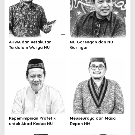
g
a
t
i
o
AHWA dan Ketakutan
NU Gorengan dan NU
n
Terdalam Warga NU
Garingan
Kepemimpinan Profetik
Meuseuraya dan Masa
untuk Abad Kedua NU
Depan HMI