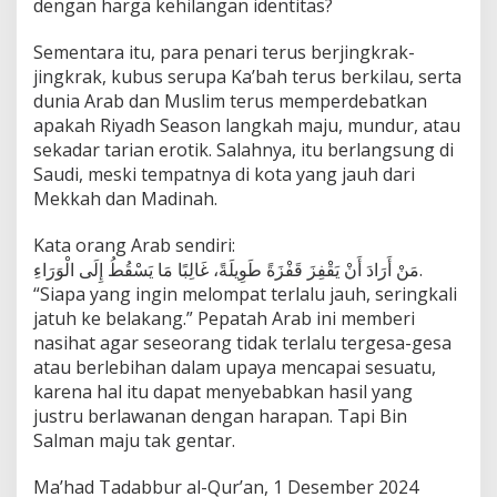
dengan harga kehilangan identitas?
Sementara itu, para penari terus berjingkrak-
jingkrak, kubus serupa Ka’bah terus berkilau, serta
dunia Arab dan Muslim terus memperdebatkan
apakah Riyadh Season langkah maju, mundur, atau
sekadar tarian erotik. Salahnya, itu berlangsung di
Saudi, meski tempatnya di kota yang jauh dari
Mekkah dan Madinah.
Kata orang Arab sendiri:
مَنْ أَرَادَ أَنْ يَقْفِزَ قَفْزَةً طَوِيلَةً، غَالِبًا مَا يَسْقُطُ إِلَى الْوَرَاءِ.
“Siapa yang ingin melompat terlalu jauh, seringkali
jatuh ke belakang.” Pepatah Arab ini memberi
nasihat agar seseorang tidak terlalu tergesa-gesa
atau berlebihan dalam upaya mencapai sesuatu,
karena hal itu dapat menyebabkan hasil yang
justru berlawanan dengan harapan. Tapi Bin
Salman maju tak gentar.
Ma’had Tadabbur al-Qur’an, 1 Desember 2024