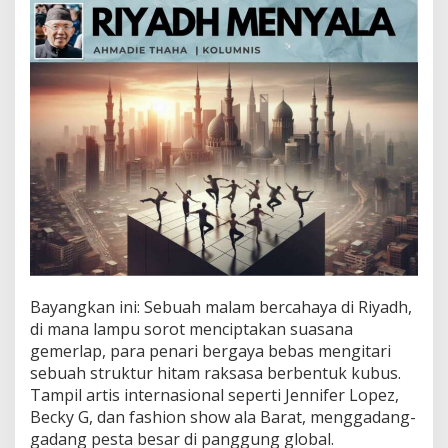
N
Y
A
L
A
:
C
a
t
a
t
a
n
C
a
k
A
Bayangkan ini: Sebuah malam bercahaya di Riyadh,
T
di mana lampu sorot menciptakan suasana
gemerlap, para penari bergaya bebas mengitari
sebuah struktur hitam raksasa berbentuk kubus.
Tampil artis internasional seperti Jennifer Lopez,
Becky G, dan fashion show ala Barat, menggadang-
gadang pesta besar di panggung global.