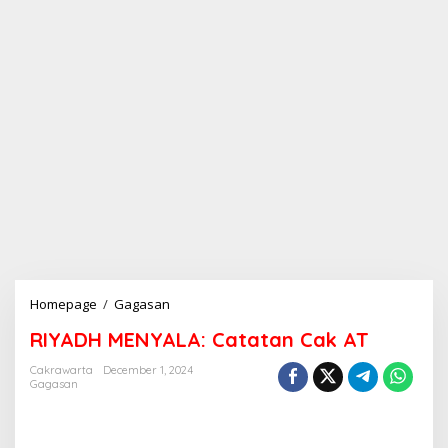
Homepage
/
Gagasan
R
I
RIYADH MENYALA: Catatan Cak AT
Y
A
Cakrawarta
December 1, 2024
D
Gagasan
H
M
E