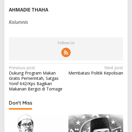
AHMADIE THAHA
Kolumnis
Follow Us
P
Previous post
Next post
Dukung Program Makan
Membatasi Politik Kepolisian
o
Gratis Pemerintah, Satgas
s
Yonif 642/Kps Bagikan
Makanan Bergizi di Tomage
t
n
Don't Miss
a
v
i