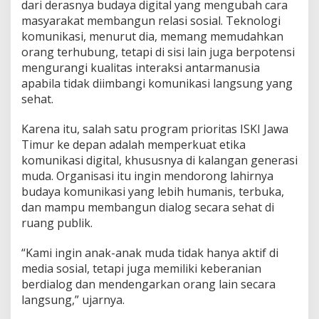
a
dari derasnya budaya digital yang mengubah cara
n
masyarakat membangun relasi sosial. Teknologi
g
komunikasi, menurut dia, memang memudahkan
d
orang terhubung, tetapi di sisi lain juga berpotensi
i
mengurangi kualitas interaksi antarmanusia
M
e
apabila tidak diimbangi komunikasi langsung yang
d
sehat.
s
o
Karena itu, salah satu program prioritas ISKI Jawa
s
Timur ke depan adalah memperkuat etika
,
D
komunikasi digital, khususnya di kalangan generasi
i
muda. Organisasi itu ingin mendorong lahirnya
a
budaya komunikasi yang lebih humanis, terbuka,
m
dan mampu membangun dialog secara sehat di
d
i
ruang publik.
D
u
“Kami ingin anak-anak muda tidak hanya aktif di
n
media sosial, tetapi juga memiliki keberanian
i
berdialog dan mendengarkan orang lain secara
a
N
langsung,” ujarnya.
y