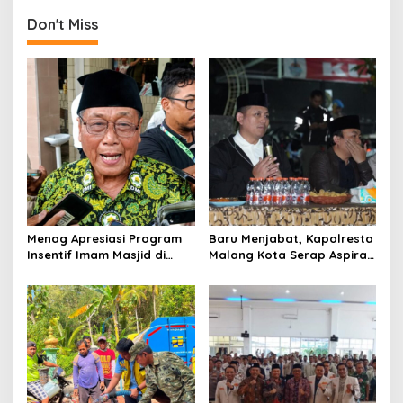
n
Don't Miss
a
v
i
g
a
t
i
o
Menag Apresiasi Program
Baru Menjabat, Kapolresta
n
Insentif Imam Masjid di
Malang Kota Serap Aspirasi
Jatim, DMI Dorong Jadi
Warga Lewat Dialog
Model Nasional
Kamtibmas