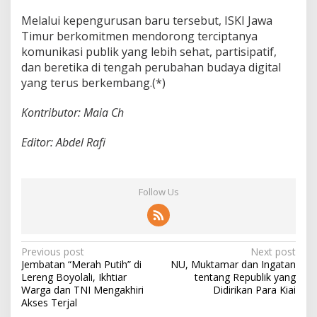
Melalui kepengurusan baru tersebut, ISKI Jawa
Timur berkomitmen mendorong terciptanya
komunikasi publik yang lebih sehat, partisipatif,
dan beretika di tengah perubahan budaya digital
yang terus berkembang.(*)
Kontributor: Maia Ch
Editor: Abdel Rafi
Follow Us
P
Previous post
Next post
Jembatan “Merah Putih” di
NU, Muktamar dan Ingatan
o
Lereng Boyolali, Ikhtiar
tentang Republik yang
s
Warga dan TNI Mengakhiri
Didirikan Para Kiai
Akses Terjal
t