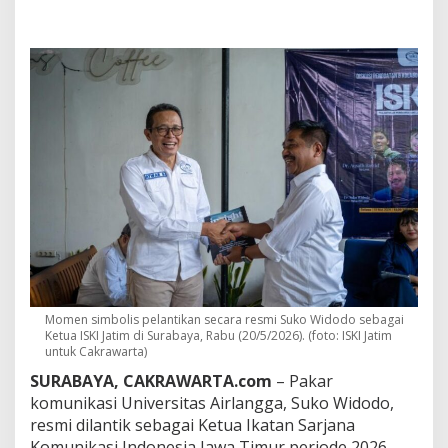
a
n
t
i
k
P
i
m
p
i
n
I
S
K
I
J
a
t
Momen simbolis pelantikan secara resmi Suko Widodo sebagai
i
Ketua ISKI Jatim di Surabaya, Rabu (20/5/2026). (foto: ISKI Jatim
m
untuk Cakrawarta)
,
S
SURABAYA, CAKRAWARTA.com
– Pakar
u
komunikasi Universitas Airlangga,
Suko Widodo
,
k
resmi dilantik sebagai Ketua
Ikatan Sarjana
o
Komunikasi Indonesia
Jawa Timur periode 2026-