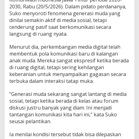
W
2030, Rabu (20/5/2026). Dalam pidato perdananya,
i
d
Suko menyoroti fenomena generasi muda yang
o
dinilai semakin aktif di media sosial, tetapi
d
cenderung pasif saat berkomunikasi secara
o
langsung di ruang nyata.
S
o
r
Menurut dia, perkembangan media digital telah
o
membentuk pola komunikasi baru di kalangan
t
anak muda. Mereka sangat ekspresif ketika berada
i
di ruang digital, tetapi sering kehilangan
G
e
keberanian untuk menyampaikan gagasan secara
n
terbuka dalam interaksi tatap muka.
e
r
“Generasi muda sekarang sangat lantang di media
a
sosial, tetapi ketika berada di kelas atau forum
s
i
diskusi justru banyak yang diam. Ini menjadi
“
tantangan komunikasi kita hari ini,” kata Suko
L
seusai pelantikan.
a
n
Ia menilai kondisi tersebut tidak bisa dilepaskan
t