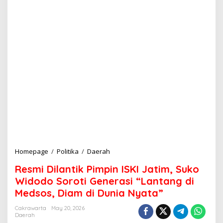
Homepage
/
Politika
/
Daerah
R
e
Resmi Dilantik Pimpin ISKI Jatim, Suko
s
m
Widodo Soroti Generasi “Lantang di
i
Medsos, Diam di Dunia Nyata”
D
i
Cakrawarta
May 20, 2026
l
Daerah