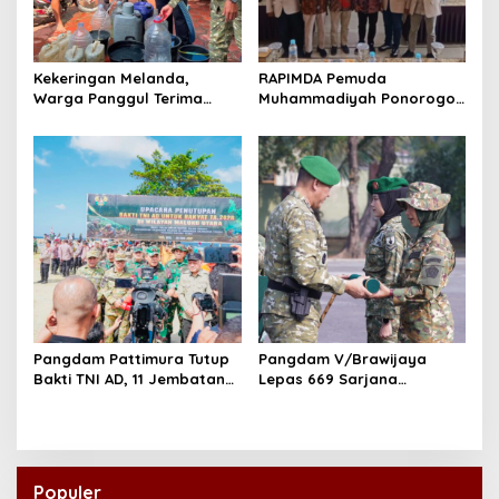
Kekeringan Melanda,
RAPIMDA Pemuda
Warga Panggul Terima
Muhammadiyah Ponorogo
8.000 Liter Air
Teguhkan Politik
Kebangsaan Berbasis
Integritas
Pangdam Pattimura Tutup
Pangdam V/Brawijaya
Bakti TNI AD, 11 Jembatan
Lepas 669 Sarjana
dan 58 Rumah Tuntas
Penggerak, Perkuat Desa
Dibangun
hingga Kampung Nelayan
Populer