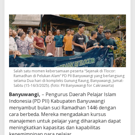
d
i
P
e
l
u
k
a
n
A
l
a
m
G
Salah satu momen kebersamaan peserta “Sejenak di Tlocor:
Ramadhan di Pelukan Alam” PD PII Banyuwangi yang berlangsung
u
selama Dua hari di kompleks Gunung Raung, Banyuwangi, Jumat-
n
Sabtu (15-16/3/2025). (foto: PII Banyuwangi for Cakrawarta)
u
n
Banyuwangi,
– Pengurus Daerah Pelajar Islam
g
Indonesia (PD PII) Kabupaten Banyuwangi
R
menyambut bulan suci Ramadhan 1446 dengan
a
cara berbeda. Mereka mengadakan kursus
u
n
manajemen untuk pelajar yang diharapkan dapat
g
meningkatkan kapasitas dan kapabilitas
,
kepemimpinan para pelajar.