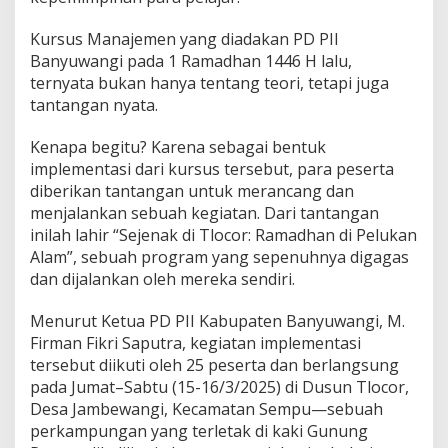
C
a
Kursus Manajemen yang diadakan PD PII
r
a
Banyuwangi pada 1 Ramadhan 1446 H lalu,
P
ternyata bukan hanya tentang teori, tetapi juga
D
tantangan nyata.
P
I
Kenapa begitu? Karena sebagai bentuk
I
B
implementasi dari kursus tersebut, para peserta
a
diberikan tantangan untuk merancang dan
n
menjalankan sebuah kegiatan. Dari tantangan
y
inilah lahir “Sejenak di Tlocor: Ramadhan di Pelukan
u
w
Alam”, sebuah program yang sepenuhnya digagas
a
dan dijalankan oleh mereka sendiri.
n
g
Menurut Ketua PD PII Kabupaten Banyuwangi, M.
i
Firman Fikri Saputra, kegiatan implementasi
T
a
tersebut diikuti oleh 25 peserta dan berlangsung
k
pada Jumat–Sabtu (15-16/3/2025) di Dusun Tlocor,
S
Desa Jambewangi, Kecamatan Sempu—sebuah
e
perkampungan yang terletak di kaki Gunung
k