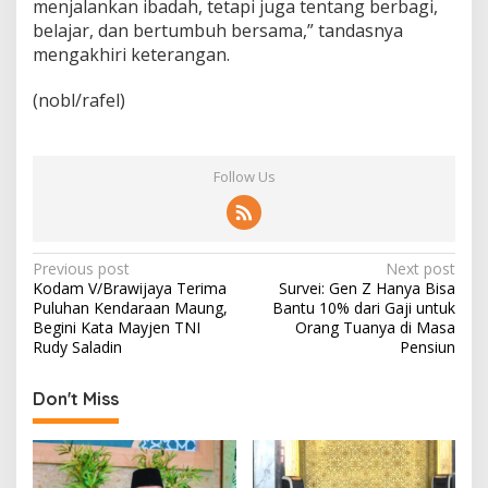
menjalankan ibadah, tetapi juga tentang berbagi,
belajar, dan bertumbuh bersama,” tandasnya
mengakhiri keterangan.
(nobl/rafel)
Follow Us
P
Previous post
Next post
Kodam V/Brawijaya Terima
Survei: Gen Z Hanya Bisa
o
Puluhan Kendaraan Maung,
Bantu 10% dari Gaji untuk
s
Begini Kata Mayjen TNI
Orang Tuanya di Masa
Rudy Saladin
Pensiun
t
n
Don't Miss
a
v
i