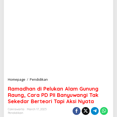
Homepage
/
Pendidikan
R
a
Ramadhan di Pelukan Alam Gunung
m
a
Raung, Cara PD PII Banyuwangi Tak
d
Sekedar Berteori Tapi Aksi Nyata
h
a
Cakrawarta
March 17, 2025
n
Pendidikan