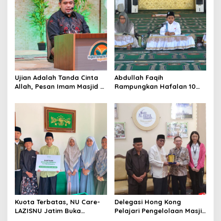
g
a
t
i
o
Ujian Adalah Tanda Cinta
Abdullah Faqih
n
Allah, Pesan Imam Masjid Al
Rampungkan Hafalan 10
Akbar Surabaya
Juz, Jadi Inspirasi Siswa
Tahfidz
Kuota Terbatas, NU Care-
Delegasi Hong Kong
LAZISNU Jatim Buka
Pelajari Pengelolaan Masjid
Beasiswa Tahfidz 2026
Al-Akbar Surabaya