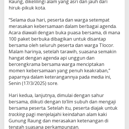
Raung, dikelilingi alam yang asri dan jauh dari
e
d
hiruk-pikuk kota.
a
r
“Selama dua hari, peserta dan warga setempat
B
merasakan kebersamaan dalam berbagai agenda.
e
Acara diawali dengan buka puasa bersama, di mana
r
t
100 paket berbuka dibagikan untuk disantap
e
bersama oleh seluruh peserta dan warga Tlocor.
o
Malam harinya, setelah tarawih, suasana semakin
r
hangat dengan agenda api unggun dan
i
T
bercengkrama bersama warga menciptakan
a
momen kebersamaan yang penuh keakraban,”
p
paparnya dalam keterangannya pada media ini,
i
Senin (17/3/2025) sore.
A
k
s
Hari kedua, lanjutnya, dimulai dengan sahur
i
bersama, diikuti dengan
ta’lim
subuh dan mengaji
N
bersama peserta. Setelah itu, peserta diajak untuk
y
tracking
pagi menjelajahi keindahan alam kaki
a
Gunung Raung dan merasakan ketenangan di
t
a
tengah suasana perkampungan.