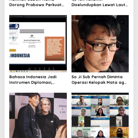
n
Dorong Prabowo Perkuat
Diselundupkan Lewat Laut
Koordinasi ASEAN Hadapi
Bintan, Delapan ABK Asing
Dampak Perang Iran-Israel
Ditangkap
Bahasa Indonesia Jadi
So Ji Sub Pernah Diminta
Instrumen Diplomasi,
Operasi Kelopak Mata agar
Atdikbud Perluas Jejak
Bisa Jadi Aktor, Kini Justru
Budaya di Australia hingga
Jadi Ikonnya
Rusia