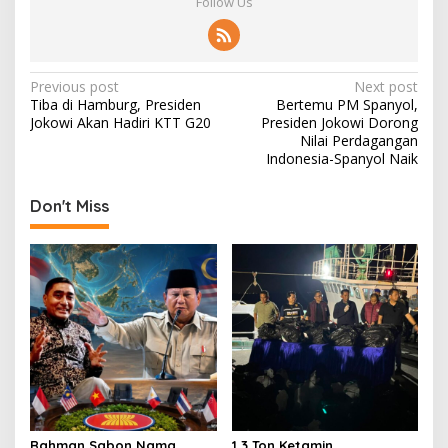
Follow Us
P
Previous post
Next post
Tiba di Hamburg, Presiden
Bertemu PM Spanyol,
o
Jokowi Akan Hadiri KTT G20
Presiden Jokowi Dorong
s
Nilai Perdagangan
Indonesia-Spanyol Naik
t
n
Don't Miss
a
v
i
g
a
t
i
o
Rahman Sabon Nama
1,3 Ton Ketamin