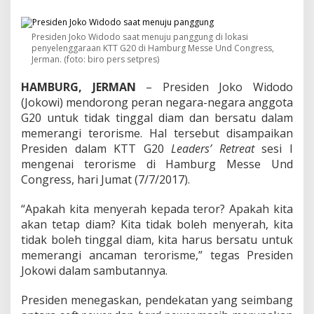
J
o
k
Presiden Joko Widodo saat menuju panggung di lokasi
o
penyelenggaraan KTT G20 di Hamburg Messe Und Congress,
w
Jerman. (foto: biro pers setpres)
i
D
HAMBURG, JERMAN
– Presiden Joko Widodo
o
(Jokowi) mendorong peran negara-negara anggota
r
o
G20 untuk tidak tinggal diam dan bersatu dalam
n
memerangi terorisme. Hal tersebut disampaikan
g
Presiden dalam KTT G20
Leaders’ Retreat
sesi I
N
mengenai terorisme di Hamburg Messe Und
e
g
Congress, hari Jumat (7/7/2017).
a
r
“Apakah kita menyerah kepada teror? Apakah kita
a
akan tetap diam? Kita tidak boleh menyerah, kita
G
tidak boleh tinggal diam, kita harus bersatu untuk
2
0
memerangi ancaman terorisme,” tegas Presiden
B
Jokowi dalam sambutannya.
e
r
Presiden menegaskan, pendekatan yang seimbang
s