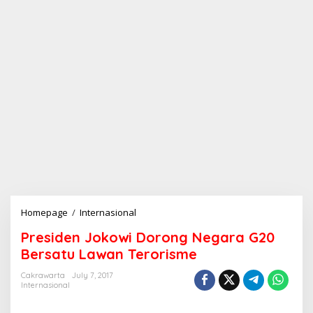
Homepage
/
Internasional
P
r
Presiden Jokowi Dorong Negara G20
e
s
Bersatu Lawan Terorisme
i
d
Cakrawarta
July 7, 2017
Internasional
e
n