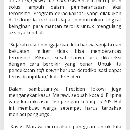
antara
soft power
dan
hard power
masih merupakan
a
t
solusi ampuh dalam pemberantasan aksi
u
terorisme. Program deradikalisasi yang dilakukan
L
di Indonesia terbukti dapat menurunkan tingkat
a
keinginan para mantan teroris untuk mengulang
w
aksinya kembali.
a
n
T
“Sejarah telah mengajarkan kita bahwa senjata dan
e
kekuatan militer tidak bisa memberantas
r
terorisme. Pikiran sesat hanya bisa dikoreksi
o
dengan cara berpikir yang benar. Untuk itu
r
i
pendekatan
soft power
berupa deradikalisasi dapat
s
terus dilanjutkan,” kata Presiden.
m
e
Dalam sambutannya, Presiden Jokowi juga
mengangkat kasus Marawi, sebuah kota di Filipina
yang kini dikuasai oleh jaringan kelompok ISIS. Hal
ini membuat warga setempat harus terpaksa
menjadi pengungsi.
“Kasus Marawi merupakan panggilan untuk kita