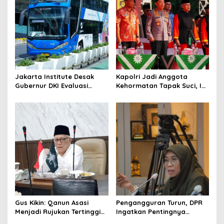
g
a
t
i
o
Jakarta Institute Desak
Kapolri Jadi Anggota
n
Gubernur DKI Evaluasi
Kehormatan Tapak Suci, Ini
Transjakarta soal
Pesannya untuk Kader
Penumpang Diturunkan
Gus Kikin: Qanun Asasi
Pengangguran Turun, DPR
Menjadi Rujukan Tertinggi
Ingatkan Pentingnya
NU, Melampaui AD/ART
Menciptakan Pekerjaan