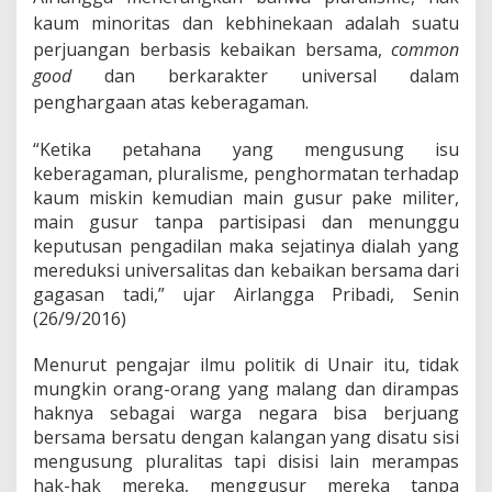
i
kaum minoritas dan kebhinekaan adalah suatu
s
m
perjuangan berbasis kebaikan bersama,
common
e
good
dan berkarakter universal dalam
d
penghargaan atas keberagaman.
a
n
K
“Ketika petahana yang mengusung isu
e
keberagaman, pluralisme, penghormatan terhadap
b
kaum miskin kemudian main gusur pake militer,
h
main gusur tanpa partisipasi dan menunggu
i
n
keputusan pengadilan maka sejatinya dialah yang
e
mereduksi universalitas dan kebaikan bersama dari
k
gagasan tadi,” ujar Airlangga Pribadi, Senin
a
(26/9/2016)
a
n
Menurut pengajar ilmu politik di Unair itu, tidak
mungkin orang-orang yang malang dan dirampas
haknya sebagai warga negara bisa berjuang
bersama bersatu dengan kalangan yang disatu sisi
mengusung pluralitas tapi disisi lain merampas
hak-hak mereka, menggusur mereka tanpa