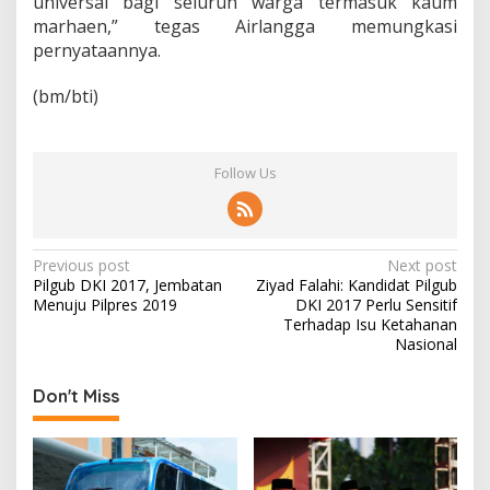
universal bagi seluruh warga termasuk kaum
marhaen,” tegas Airlangga memungkasi
pernyataannya.
(bm/bti)
Follow Us
P
Previous post
Next post
Pilgub DKI 2017, Jembatan
Ziyad Falahi: Kandidat Pilgub
o
Menuju Pilpres 2019
DKI 2017 Perlu Sensitif
s
Terhadap Isu Ketahanan
Nasional
t
n
Don't Miss
a
v
i