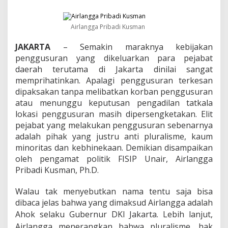
:
A
h
Airlangga Pribadi Kusman
o
k
JAKARTA
– Semakin maraknya kebijakan
T
e
penggusuran yang dikeluarkan para pejabat
l
daerah terutama di Jakarta dinilai sangat
a
memprihatinkan. Apalagi penggusuran terkesan
h
dipaksakan tanpa melibatkan korban penggusuran
M
e
atau menunggu keputusan pengadilan tatkala
r
lokasi penggusuran masih dipersengketakan. Elit
e
pejabat yang melakukan penggusuran sebenarnya
d
adalah pihak yang justru anti pluralisme, kaum
u
minoritas dan kebhinekaan. Demikian disampaikan
k
s
oleh pengamat politik FISIP Unair, Airlangga
i
Pribadi Kusman, Ph.D.
P
l
Walau tak menyebutkan nama tentu saja bisa
u
dibaca jelas bahwa yang dimaksud Airlangga adalah
r
a
Ahok selaku Gubernur DKI Jakarta. L
ebih lanjut,
l
Airlangga menerangkan bahwa pluralisme, hak