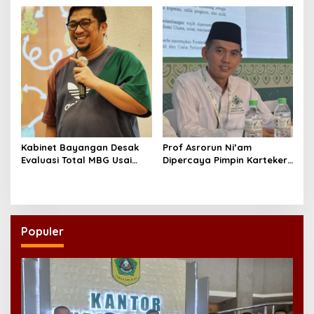
yang Layak
Kabinet Bayangan Desak
Prof Asrorun Ni’am
Evaluasi Total MBG Usai
Dipercaya Pimpin Karteker
Rentetan Keracunan
PWNU Jambi, Dinilai Simbol
Massal
Regenerasi Kepemimpinan
NU
Populer