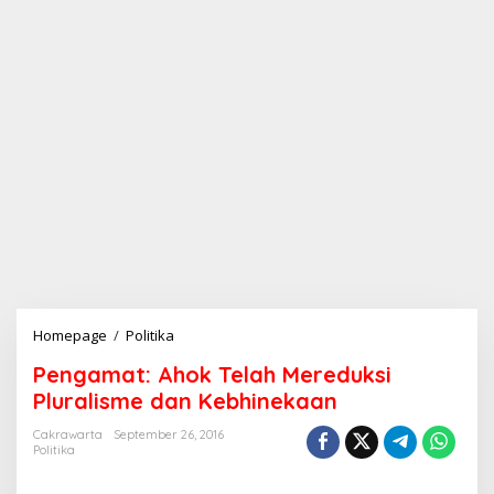
Homepage
/
Politika
P
e
Pengamat: Ahok Telah Mereduksi
n
g
Pluralisme dan Kebhinekaan
a
m
Cakrawarta
September 26, 2016
Politika
a
t