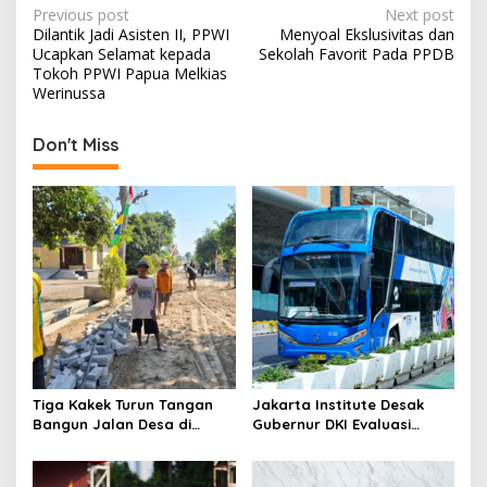
P
Previous post
Next post
Dilantik Jadi Asisten II, PPWI
Menyoal Ekslusivitas dan
o
Ucapkan Selamat kepada
Sekolah Favorit Pada PPDB
s
Tokoh PPWI Papua Melkias
Werinussa
t
n
Don't Miss
a
v
i
g
a
t
i
o
Tiga Kakek Turun Tangan
Jakarta Institute Desak
n
Bangun Jalan Desa di
Gubernur DKI Evaluasi
Ponorogo
Transjakarta soal
Penumpang Diturunkan