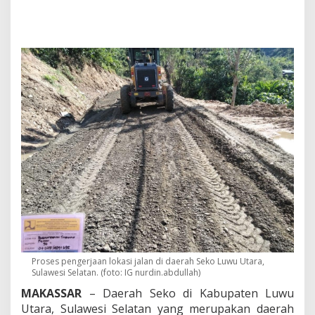
d
u
l
l
a
h
-
A
n
d
i
S
u
d
i
r
m
a
n
P
e
Proses pengerjaan lokasi jalan di daerah Seko Luwu Utara,
n
Sulawesi Selatan. (foto: IG nurdin.abdullah)
u
h
MAKASSAR
– Daerah Seko di Kabupaten Luwu
i
Utara, Sulawesi Selatan yang merupakan daerah