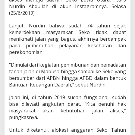
i
Nurdin Abdullah di akun Instagramnya, Selasa
k
m
(25/6/2019).
a
t
Lanjut, Nurdin bahwa sudah 74 tahun sejak
i
kemerdekaan masyarakat Seko tidak dapat
I
menikmati jalan yang bagus, akhirnya berdampak
n
f
pada pemenuhan pelayanan kesehatan dan
r
perekonomian.
a
s
“Dimulai dari kegiatan penimbunan dan pemadatan
t
tanah jalan di Mabusa hingga sampai ke Seko yang
r
u
bersumber dari APBN hingga APBD dalam bentuk
k
Bantuan Keuangan Daerah,” sebut Nurdin.
t
u
Jalan ini, di tahun 2019 sudah fungsional, sudah
r
bisa dilewati angkutan darat, “Kita penuhi hak
J
a
masyarakat akan kebutuhan jalan akses,”
l
pungkasnya.
a
n
Untuk diketahui, alokasi anggaran Seko Tahun