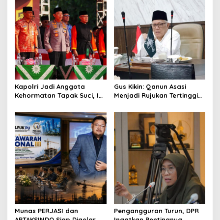
Kapolri Jadi Anggota
Gus Kikin: Qanun Asasi
Kehormatan Tapak Suci, Ini
Menjadi Rujukan Tertinggi
Pesannya untuk Kader
NU, Melampaui AD/ART
Munas PERJASI dan
Pengangguran Turun, DPR
APTAKSINDO Siap Digelar,
Ingatkan Pentingnya