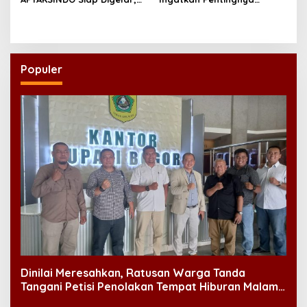
Bahas Regenerasi hingga
Menciptakan Pekerjaan
Revisi AD/ART
yang Layak
Populer
Dinilai Meresahkan, Ratusan Warga Tanda
Tangani Petisi Penolakan Tempat Hiburan Malam
di CitraLand