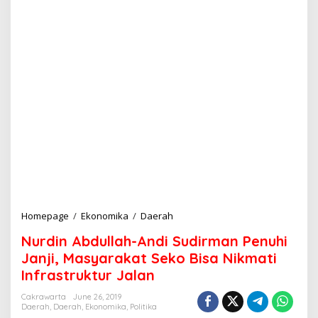
Homepage
/
Ekonomika
/
Daerah
N
u
Nurdin Abdullah-Andi Sudirman Penuhi
r
d
Janji, Masyarakat Seko Bisa Nikmati
i
Infrastruktur Jalan
n
A
Cakrawarta
June 26, 2019
b
Daerah
,
Daerah
,
Ekonomika
,
Politika