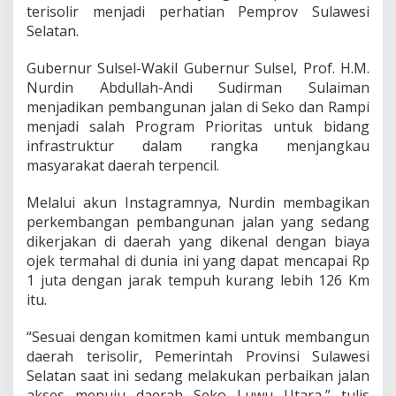
J
terisolir menjadi perhatian Pemprov Sulawesi
a
Selatan.
n
j
i
Gubernur Sulsel-Wakil Gubernur Sulsel, Prof. H.M.
,
Nurdin Abdullah-Andi Sudirman Sulaiman
M
menjadikan pembangunan jalan di Seko dan Rampi
a
menjadi salah Program Prioritas untuk bidang
s
infrastruktur dalam rangka menjangkau
y
a
masyarakat daerah terpencil.
r
a
Melalui akun Instagramnya, Nurdin membagikan
k
perkembangan pembangunan jalan yang sedang
a
dikerjakan di daerah yang dikenal dengan biaya
t
S
ojek termahal di dunia ini yang dapat mencapai Rp
e
1 juta dengan jarak tempuh kurang lebih 126 Km
k
itu.
o
B
“Sesuai dengan komitmen kami untuk membangun
i
s
daerah terisolir, Pemerintah Provinsi Sulawesi
a
Selatan saat ini sedang melakukan perbaikan jalan
N
akses menuju daerah Seko Luwu Utara,” tulis