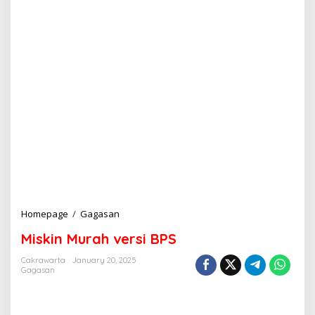
Homepage
/
Gagasan
M
i
Miskin Murah versi BPS
s
k
Cakrawarta
January 20, 2025
i
Gagasan
n
M
u