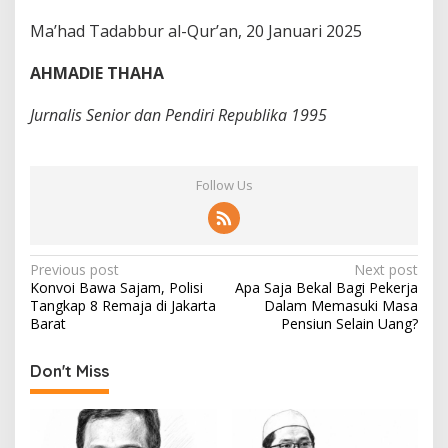
Ma’had Tadabbur al-Qur’an, 20 Januari 2025
AHMADIE THAHA
Jurnalis Senior dan Pendiri Republika 1995
Follow Us
P
Previous post
Next post
Konvoi Bawa Sajam, Polisi
Apa Saja Bekal Bagi Pekerja
o
Tangkap 8 Remaja di Jakarta
Dalam Memasuki Masa
s
Barat
Pensiun Selain Uang?
t
Don't Miss
n
a
v