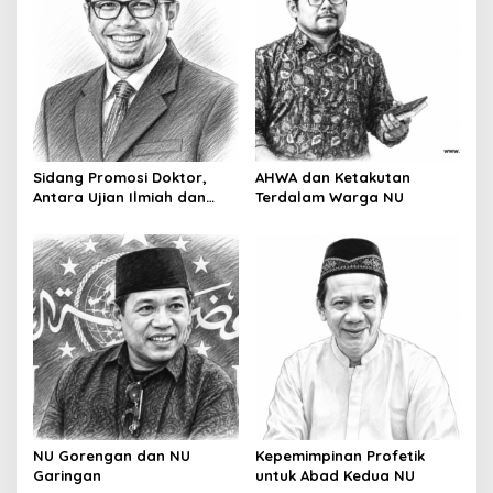
i
g
a
t
i
o
Sidang Promosi Doktor,
AHWA dan Ketakutan
Antara Ujian Ilmiah dan
Terdalam Warga NU
n
Pesta Prestise
NU Gorengan dan NU
Kepemimpinan Profetik
Garingan
untuk Abad Kedua NU