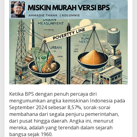
r
a
h
v
e
r
s
i
B
P
S
Ketika BPS dengan penuh percaya diri
mengumumkan angka kemiskinan Indonesia pada
September 2024 sebesar 8,57%, sorak-sorai
membahana dari segala penjuru pemerintahan,
dari pusat hingga daerah. Angka ini, menurut
mereka, adalah yang terendah dalam sejarah
bangsa sejak 1960.