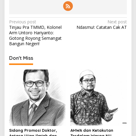
P
Previous post
Next post
Tinjau Pra TMMD, Kolonel
Ndasmu!: Catatan Cak AT
o
Arm Untoro Hariyanto:
s
Gotong Royong Semangat
Bangun Negeri!
t
n
Don't Miss
a
v
i
g
a
t
i
o
Sidang Promosi Doktor,
AHWA dan Ketakutan
n
Antara Ujian Ilmiah dan
Terdalam Warga NU