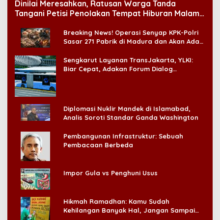
Dinilai Meresahkan, Ratusan Warga Tanda
Tangani Petisi Penolakan Tempat Hiburan Malam
di CitraLand
Breaking News! Operasi Senyap KPK-Polri
Sasar 271 Pabrik di Madura dan Akan Ada
‘Badai Pemeriksaan’
Sengkarut Layanan TransJakarta, YLKI:
Biar Cepat, Adakan Forum Dialog
Konsumen!
Diplomasi Nuklir Mandek di Islamabad,
Analis Soroti Standar Ganda Washington
Pembangunan Infrastruktur: Sebuah
Pembacaan Berbeda
Impor Gula vs Penghuni Usus
Hikmah Ramadhan: Kamu Sudah
Kehilangan Banyak Hal, Jangan Sampai
Kehilangan Diri Sendiri!