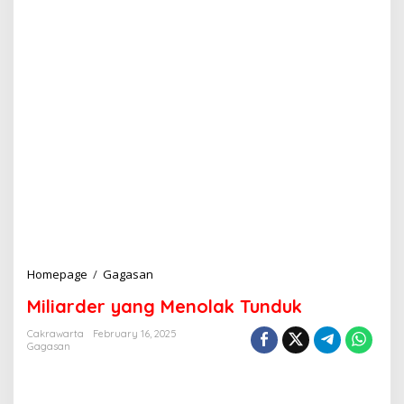
Homepage
/
Gagasan
M
i
Miliarder yang Menolak Tunduk
l
i
Cakrawarta
February 16, 2025
a
Gagasan
r
d
e