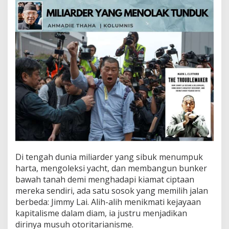
r
y
a
n
g
M
e
n
o
l
a
k
T
u
n
d
u
Di tengah dunia miliarder yang sibuk menumpuk
k
harta, mengoleksi yacht, dan membangun bunker
bawah tanah demi menghadapi kiamat ciptaan
mereka sendiri, ada satu sosok yang memilih jalan
berbeda: Jimmy Lai. Alih-alih menikmati kejayaan
kapitalisme dalam diam, ia justru menjadikan
dirinya musuh otoritarianisme.