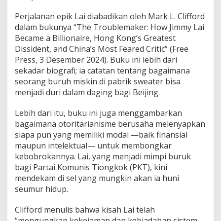
Perjalanan epik Lai diabadikan oleh Mark L. Clifford
dalam bukunya “The Troublemaker: How Jimmy Lai
Became a Billionaire, Hong Kong’s Greatest
Dissident, and China’s Most Feared Critic” (Free
Press, 3 Desember 2024). Buku ini lebih dari
sekadar biografi; ia catatan tentang bagaimana
seorang buruh miskin di pabrik sweater bisa
menjadi duri dalam daging bagi Beijing.
Lebih dari itu, buku ini juga menggambarkan
bagaimana otoritarianisme berusaha melenyapkan
siapa pun yang memiliki modal —baik finansial
maupun intelektual— untuk membongkar
kebobrokannya. Lai, yang menjadi mimpi buruk
bagi Partai Komunis Tiongkok (PKT), kini
mendekam di sel yang mungkin akan ia huni
seumur hidup.
Clifford menulis bahwa kisah Lai telah
“mengungkap kekejaman dan kebiadaban sistem