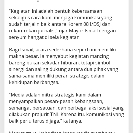
i
d
“Kegiatan ini adalah bentuk kebersamaan
i
M
sekaligus cara kami menjaga komunikasi yang
a
sudah terjalin baik antara Korem 081/DSJ dan
d
rekan-rekan jurnalis,” ujar Mayor Ismail dengan
i
senyum hangat di sela kegiatan.
u
n
Bagi Ismail, acara sederhana seperti ini memiliki
makna besar. Ia menyebut kegiatan mancing
bareng bukan sekadar hiburan, tetapi simbol
sinergi dan saling dukung antara dua pihak yang
sama-sama memiliki peran strategis dalam
kehidupan berbangsa.
“Media adalah mitra strategis kami dalam
menyampaikan pesan-pesan kebangsaan,
semangat persatuan, dan berbagai aksi sosial yang
dilakukan prajurit TNI. Karena itu, komunikasi yang
baik perlu terus dijaga,” katanya.