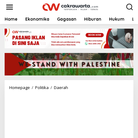
S
k
i
p
Home
Ekonomika
Gagasan
Hiburan
Hukum
Li
t
o
c
o
n
t
e
n
t
Homepage
/
Politika
/
Daerah
M
a
n
c
i
n
g
B
a
r