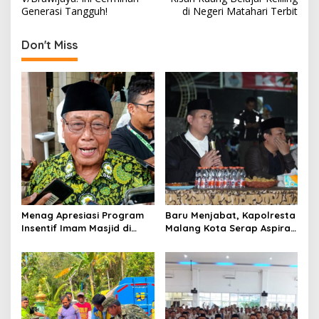
s
Generasi Tangguh!
di Negeri Matahari Terbit
t
Don't Miss
n
a
v
i
g
a
t
i
o
Menag Apresiasi Program
Baru Menjabat, Kapolresta
Insentif Imam Masjid di
Malang Kota Serap Aspirasi
n
Jatim, DMI Dorong Jadi
Warga Lewat Dialog
Model Nasional
Kamtibmas