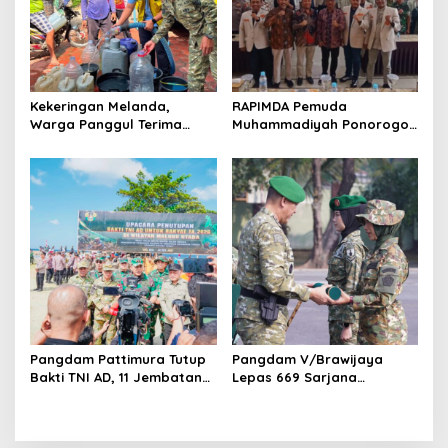
Kekeringan Melanda,
RAPIMDA Pemuda
Warga Panggul Terima
Muhammadiyah Ponorogo
8.000 Liter Air
Teguhkan Politik
Kebangsaan Berbasis
Integritas
Pangdam Pattimura Tutup
Pangdam V/Brawijaya
Bakti TNI AD, 11 Jembatan
Lepas 669 Sarjana
dan 58 Rumah Tuntas
Penggerak, Perkuat Desa
Dibangun
hingga Kampung Nelayan