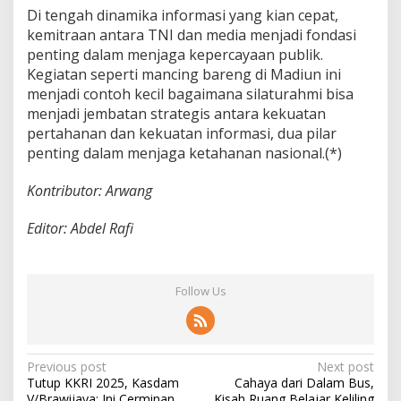
Di tengah dinamika informasi yang kian cepat,
kemitraan antara TNI dan media menjadi fondasi
penting dalam menjaga kepercayaan publik.
Kegiatan seperti mancing bareng di Madiun ini
menjadi contoh kecil bagaimana silaturahmi bisa
menjadi jembatan strategis antara kekuatan
pertahanan dan kekuatan informasi, dua pilar
penting dalam menjaga ketahanan nasional.(*)
Kontributor: Arwang
Editor: Abdel Rafi
Follow Us
P
Previous post
Next post
Tutup KKRI 2025, Kasdam
Cahaya dari Dalam Bus,
o
V/Brawijaya: Ini Cerminan
Kisah Ruang Belajar Keliling